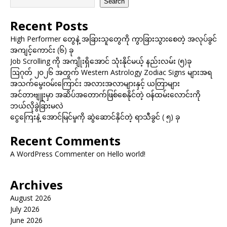
Search
Recent Posts
High Performer တွေနဲ့ အခြားသူတွေကို ကွာခြားသွားစေတဲ့ အလုပ်ခွင်
အကျင့်ကောင်း (၆) ခု
Job Scrolling ကို အကျိုးရှိအောင် သုံးနိုင်မယ့် နည်းလမ်း (၅)ခု
ဩဂုတ် ၂၀၂၆ အတွက် Western Astrology Zodiac Signs များအရ
အသက်မွေးဝမ်းကြောင်း အလားအလာများနှင့် ယတြာများ
အင်တာဗျူးမှာ အဆိပ်အတောက်ဖြစ်စေနိုင်တဲ့ ဝန်ထမ်းလောင်းကို
ဘယ်လိုခွဲခြားမလဲ
ငွေကြေးနဲ့ အောင်မြင်မှုကို ဆွဲဆောင်နိုင်တဲ့ ရာသီခွင် ( ၅) ခု
Recent Comments
A WordPress Commenter
on
Hello world!
Archives
August 2026
July 2026
June 2026