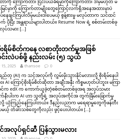
ာကို ကြောက်တာ၊ ငြင်းပယ်ခံရမှာကိုကြောက်တာ၊ ဒါမှမဟုတ် မ
မြင်မှာကို ကြောက်တာမျိုးတွေကြောင့်လက်ရှိအနေအထားမှာပဲ
်နေချင်ကြပါလိမ့်မယ်။ဒါပေမယ့် စွန့်စားမှု မလုပ်တာက သင်ထင်
 ပိုပြီး အန္တရာယ်များပါတယ်။ Resume Now ရဲ့ စစ်တမ်းတစ်ခု
လုပ်သမား
[…]
စိုးရိမ်စိတ်ကနေ လစာတိုးတက်မှုအဖြစ်
င်းလဲပစ်ဖို့ နည်းလမ်း (၅) သွယ်
y 15, 2025
thansoe
0
်တု (AI) က သင့်အလုပ်ကို လွှမ်းမိုးသွားနိုင်မလားလို့ စိုးရိမ်နေပါ
 AI ကြောင့်စိုးရိမ်စိတ်ဆိုတာ အချီးအနှီး ကိစ္စမဟုတ်ပါဘူး။ မကြာ
င်က edX က ကောက်ယူခဲ့တဲ့စစ်တမ်းတစ်ခုအရ အလုပ်သမား
်နီးပါးက AI ဟာ သူတို့ရဲ့ အလုပ်အကိုင်အ တွက်ခြိမ်းခြောက်မှု
လို့ ယုံကြည်နေကြပါတယ်။ ဒီနည်းပညာက မရေရာမှုတွေကိုဖန်တီး
မယ့် တံခါးသစ်တွေကိုလည်း ဖွင့်ပေးပါတယ်။
[…]
်အလုပ်ရှင်ဆီ ပြန်သွားမလား
y 10, 2025
thansoe
0