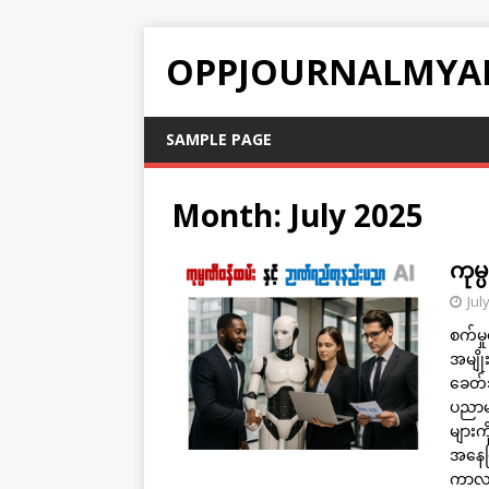
OPPJOURNALMYA
SAMPLE PAGE
Month:
July 2025
ကုမ
Jul
စက်မှ
အမျို
ခေတ်သ
ပညာမျ
များက
အနေဖြ
ကာလသိ