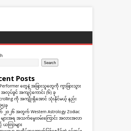
ch
Search
cent Posts
Performer တွေနဲ့ အခြားသူတွေကို ကွာခြားသွား
 အလုပ်ခွင် အကျင့်ကောင်း (၆) ခု
rolling ကို အကျိုးရှိအောင် သုံးနိုင်မယ့် နည်း
(၅)ခု
် ၂၀၂၆ အတွက် Western Astrology Zodiac
s များအရ အသက်မွေးဝမ်းကြောင်း အလားအလာ
ှင့် ယတြာများ
ဗျူးမှာ အဆိပ်အတောက်ဖြစ်စေနိုင်တဲ့ ဝန်ထမ်း