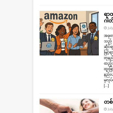
ရာထ
ဂါတ
Jul
အခုတ
သည် 
ဆိုင
မြင့်
တုနည်
ထည့်သ
ထူးခြ
နည်း
မှလုပ
[…]
တစ်
Jul