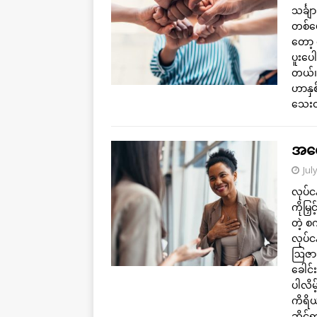
သင်္ခ
တစ်ယေ
တော့ 
ပူးပေါ
တယ်။ 
ဟာနှစ
သေးတ
အရေး
Jul
လုပ်င
ကိုမြ
တဲ့ စ
လုပ်င
ဩဇာသ
ခေါင်
ပါလိမ
ကိရိယ
ဆိုင်