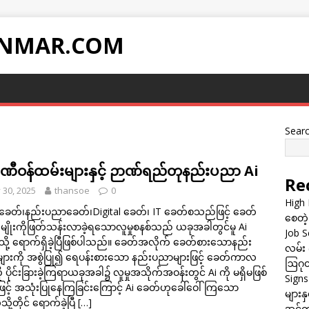
NMAR.COM
Sear
္ပဏီဝန်ထမ်းများနှင့် ဉာဏ်ရည်တုနည်းပညာ Ai
Re
y 30, 2025
thansoe
0
High 
ုခေတ်၊နည်းပညာခေတ်၊Digital ခေတ်၊ IT ခေတ်စသည်ဖြင့် ခေတ်
စေတဲ့
းမျိုးကိုဖြတ်သန်းလာခဲ့ရသောလူမှုစနစ်သည် ယခုအခါတွင်မူ Ai
Job Sc
ို့ ရောက်ရှိခဲ့ပြီဖြစ်ပါသည်။ ခေတ်အလိုက် ခေတ်စားသောနည်း
လမ်း 
ားကို အစွဲပြု၍ ရေပန်းစားသော နည်းပညာများဖြင့် ခေတ်ကာလ
ဩဂုတ
ို ပိုင်းခြားခဲ့ကြရာယခုအခါ၌ လူမှုအသိုက်အဝန်းတွင် Ai ကို မရှိမဖြစ်
Sign
င့် အသုံးပြုနေကြခြင်းကြောင့် Ai ခေတ်ဟုခေါ်ဝေါ်ကြသော
များန
ု့တိုင် ရောက်ခဲ့ပြီ
[…]
အင်တာ