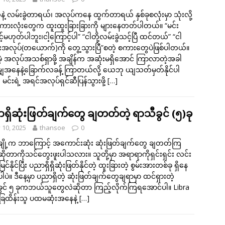
ူနဲ့ လမ်းခွဲတာရယ်၊ အလုပ်ကနေ ထွက်တာရယ် နှစ်ခုစလုံးမှာ သုံးလို့
ကားလုံးတွေက ထူးထူးခြားခြားကို များနေတတ်ပါတယ်။ “မင်း
့်မဟုတ်ပါဘူး၊ငါ့ကြောင့်ပါ” “ငါတို့လမ်းခွဲသင့်ပြီ ထင်တယ်” “ငါ
အလုပ်(တယောက်)ကို တွေ့သွားပြီ”စတဲ့ စကားတွေပဲဖြစ်ပါတယ်။
ဲ့ အလုပ်အသစ်ရှာဖို့ အချိန်က အဆုံးမရှိအောင် ကြာလာတဲ့အခါ
းမျှအနေနဲ့ခြောက်လခန့် ကြာတယ်လို့ ယေဘု ယျသတ်မှတ်နိုင်ပါ
မင်းရဲ့ အရင်အလုပ်ရှင်ဆီပြန်သွားဖို့
[…]
ရှိဆုံးဖြတ်ချက်တွေ ချတတ်တဲ့ ရာသီခွင် (၅)ခု
y 10, 2025
thansoe
0
ျို့က ဘာကြောင့် အကောင်းဆုံး ဆုံးဖြတ်ချက်တွေ ချတတ်ကြ
ုတာကိုသင်တွေးဖူးပါသလား။ သူတို့မှာ အရာရာကိုရှင်းရှင်း လင်း
ြင်နိုင်ပြီး ပညာရှိရှိဆုံးဖြတ်နိုင်တဲ့ ထူးခြားတဲ့ စွမ်းအားတစ်ခု ရှိနေ
ါပဲ။ ဒီနေ့မှာ ပညာရှိတဲ့ ဆုံးဖြတ်ချက်တွေချရာမှာ ထင်ရှားတဲ့
ခွင် ၅ ခုကဘယ်သူတွေလဲဆိုတာ ကြည့်လိုက်ကြရအောင်ပါ။ Libra
ခြေထိန်းသူ ပထမဆုံးအနေနဲ့
[…]