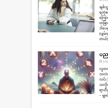
ချစ်သ
ရတဲ့စ
ကြောင
တခြား
ဒါပေမ
(ပျမ်
တယ်) 
ပညာ
Jul
လူတခ
သလဲဆိ
လင်း မ
သလိုပ
ရာသီ
– မျှ