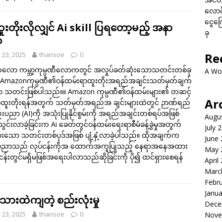
လောင်
ငွေကြေ
ူးတိုးလိုလျှင် Ai skill ပြရတော့မည့် အနာ
ခု
်
y 23, 2025
thansoe
0
Re
လော ကမ္ဘာ့ကုမ္ပဏီလောကတွင် အလှုပ်ခတ်ဆုံးသောသတင်းတစ်ခု
A Wo
Amazonကုမ္ပဏီ၏ဝန်ထမ်းရာထူးတိုးအရည်အချင်းသတ်မှတ်ချက်
်ရာ သတင်းဖြစ်ပါသည်။။ Amazon ကုမ္ပဏီ၏ဝန်ထမ်းများ၏ တဆင့်
Ar
ရာထူးတိုးရန်အတွက် သတ်မှတ်အရည်အ ချင်းများထဲတွင် ဉာဏ်ရည်
းပညာ (AI)ကို အသုံးပြုနိုင်စွမ်းကို အရည်အချင်းတစ်ရပ်အဖြစ်
Augu
ွင်းလာခဲ့ခြင်းက Ai ခေတ်တွင်ဝန်ထမ်းရေးရာစီမံခန့်ခွဲမှုအတွက်
July 
ားသော သတင်းတစ်ပုဒ်အဖြစ် ပျံ့နှံ့လာခဲ့ပါသည်။ ထိုအချက်က
June
ပညာသည် လုပ်ငန်းကိုအ ထောက်အကူပြုသည့် နေရာအနေအထား
May 
်ငန်းတွင်မရှိမဖြစ်အရေးပါလာသည်ဆိုခြင်းကို ပို၍ ထင်ရှားစေရန်
April
Marc
Febr
Janua
သားထဲကျတဲ့ စည်းလုံးမှု
Dece
y 23, 2025
thansoe
0
Nove