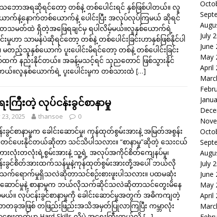
Octo
ျာသဘောအရဆိုရင်တော့ တစ်နဲ့ တစ်ပေါင်းရင် နှစ်ဖြစ်ပါတယ်။ လူ
Sept
ာက်နဲ့နောက်တစ်ယောက်နဲ့ ပေါင်းပြီး အလုပ်လုပ်ကြမယ် ဆိုရင်
Augu
တသမတ်ထဲ ရှိတဲ့အဖြေရချင်မှ ရပါလိမ့်မယ်။လူနှစ်ယောက်ရဲ့
July 
င်းမှုဟာ သာမန်ပဲဆိုရင်တော့ တစ်နဲ့ တစ်ပေါင်းခြင်းဟာနှစ်ဖြစ်နိုင်ပါ
June
မတည့်သူနှစ်ယောက် ပူးပေါင်းမိရင်တော့ တစ်နဲ့ တစ်ပေါင်းခြင်း
May 
်ထက် နည်းနိုင်တယ်။ အခန့်မသင့်ရင် သုညတောင် ဖြစ်သွားနိုင်
April
ယ်။လူနှစ်ယောက်ရဲ့ ပူးပေါင်းမှုက တစ်သားထဲ
[…]
Marc
Febr
Janua
ကြီးတဲ့ လုပ်ငန်းခွင်စာနာမှု
Dece
y 23, 2025
thansoe
0
Nove
န်းခွင်စာနာမှုက ခေါင်းဆောင်မှု၊ ကုန်ထုတ်စွမ်းအားနဲ့ အမြတ်အစွန်း
Octo
ှင့်တင်ပေးနိုင်တယ်ဆိုတာ သင်သိပါသလား။ “စာနာမှု”ဆိုတဲ့ သေးငယ်
Sept
ကားလုံးတလုံးရဲ့စွမ်းအားနဲ့ သူ့ရဲ့ အလုပ်အကိုင်စိတ်ကျေနပ်မှု၊
Augu
န်းခွင်စိတ်အားထက်သန်မှုနဲ့ကုန်ထုတ်စွမ်းအားတို့အပေါ် ဘယ်လို
July 
က်ရောက်မှုရှိသလဲဆိုတာသင်စဉ်းစားဖူးပါသလား။ ပထမဆုံး
June
းဆောင်မှုနဲ့ စာနာမှုက ဘယ်လိုသက်ဆိုင်သလဲဆိုတာသင်တွေးမိနေ
May 
့်မယ်။ လုပ်ငန်းခွင်စာနာမှုကို ခေါင်းဆောင်မှုအတွက် အဓိကကျတဲ့
April
ာတခုအဖြစ် တဖြည်းဖြည်းအသိအမှတ်ပြုလာကြပြီး ကမ္ဘာလုံး
Marc
ရာဈေးကွက်မှာ Hard Skills လိုပဲ အရေးကြီးတယ်လို့
[…]
Febr