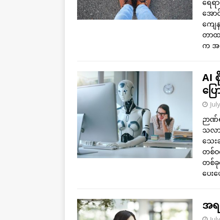
ရေရာတ
အောင်
ကျေနပ
တာထက်
က အ
AI 
ပြော
Jul
ဉာဏ်ရည
သလား။
သေးခ
တစ်ဝက
တစ်ခု
ပေးပေ
အရင
Jul