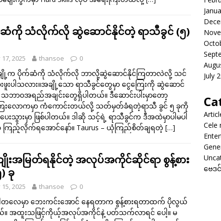
Janua
Dece
်ဆံကို သံလိုက်လို ဆွဲဆောင်နိုင်တဲ့ ရာသီခွင် (၅)
Nove
Octo
Sept
y 17, 2025
thansoe
0
Augu
ို့က ပိုက်ဆံကို သံလိုက်လို ဘာလို့ဆွဲဆောင်နိုင်ကြတာလဲလို့ သင်
July 
ားဖူးပါသလား။အချို့သော ရာသီခွင်တွေမှာ ငွေကြေးကို ဆွဲဆောင်
တဲ့ သဘာဝအရည်အချင်းတွေရှိပါတယ်။ ဒီဆောင်းပါးမှာတော့
Ca
ေးလောကမှာ ကံကောင်းတယ်လို့ သတ်မှတ်ခံရတဲ့ရာသီ ခွင် ၅ ခုကို
Artic
ြပေးသွားမှာ ဖြစ်ပါတယ်။ ဒါဆို သင့်ရဲ့ ရာသီခွင်က ဒီအထဲမှာပါမပါ
Cele
 ကြည့်လိုက်ရအောင်နော်။ Taurus – ယုံကြည်စိတ်ချရတဲ့
[…]
Enter
Gene
ုးအမြတ်ရနိုင်တဲ့ အလုပ်အကိုင်ဆိုင်ရာ စွန့်စား
Unca
ဗေဒင
၅) ခု
y 15, 2025
thansoe
0
ါတလေမှာ ဘေးကင်းအောင် နေရတာက စွန့်စားရတာထက် ပိုလွယ်
။ အထူးသဖြင့်ကိုယ့်အလုပ်အကိုင်နဲ့ ပတ်သက်လာရင် ပေါ့။ မ