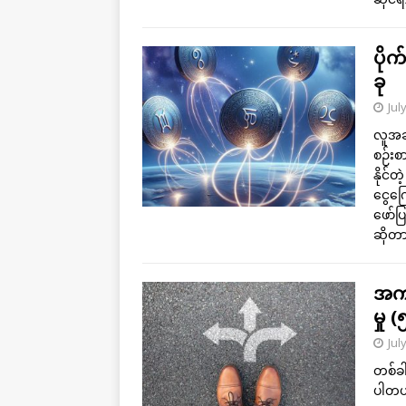
ပိုက
ခု
Jul
လူအချ
စဉ်းစ
နိုင်
ငွေကြ
ဖော်ပ
ဆိုတာ
အကျိ
မှု (
Jul
တစ်ခ
ပါတယ်