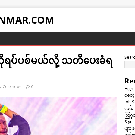
NMAR.COM
ကိုရပ်ပစ်မယ်လို့ သတိပေးခံရ
Sear
Re
Cele news
0
High 
စေတဲ့
Job Sc
လမ်း 
ဩဂုတ
Sign
များန
အင်တာ