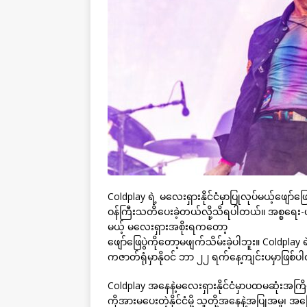
Coldplay ရဲ့ မလေးရှားနိုင်ငံမှာပြုလုပ်မယ့်ဖျော်ဖြ
ဝန်ကြီးသတိပေးခဲ့တယ်လို့သိရပါတယ်။ အစ္စရေး
မယ့် မလေးရှားအစိုးရကတော့
ဖျော်ဖြေပွဲကိုတော့မဖျက်သိမ်းခဲ့ပါဘူး။ Coldplay ရဲ
ကဇာတ်ရုံမှာနိုဝင် ဘာ ၂၂ ရက်နေ့ကျင်းပမှာဖြစ်
Coldplay အနေနဲ့မလေးရှားနိုင်ငံမှာပထမဆုံးအကြ
ကိုအားမပေးတဲ့နိုင်ငံမို့ သူတို့အနေနဲ့အပြုအမ