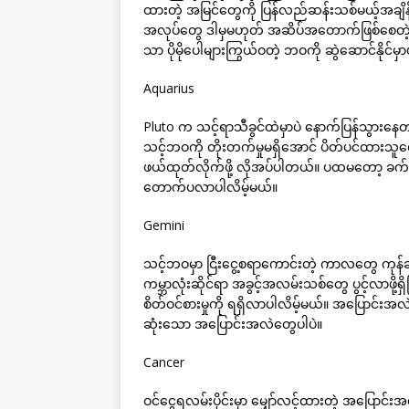
ထားတဲ့ အမြင်တွေကို ပြန်လည်ဆန်းသစ်မယ့်အချိန်
အလုပ်တွေ ဒါမှမဟုတ် အဆိပ်အတောက်ဖြစ်စေတဲ့ သ
သာ ပိုမိုပေါများကြွယ်ဝတဲ့ ဘဝကို ဆွဲဆောင်နိုင်မှာ
Aquarius
Pluto က သင့်ရာသီခွင်ထဲမှာပဲ နောက်ပြန်သွားနေတ
သင့်ဘဝကို တိုးတက်မှုမရှိအောင် ပိတ်ပင်ထားသူ
ဖယ်ထုတ်လိုက်ဖို့ လိုအပ်ပါတယ်။ ပထမတော့ ခက်ခဲနို
တောက်ပလာပါလိမ့်မယ်။
Gemini
သင့်ဘဝမှာ ငြီးငွေ့စရာကောင်းတဲ့ ကာလတွေ ကုန်ဆု
ကမ္ဘာလုံးဆိုင်ရာ အခွင့်အလမ်းသစ်တွေ ပွင့်လာဖို
စိတ်ဝင်စားမှုကို ရရှိလာပါလိမ့်မယ်။ အပြောင်း
ဆုံးသော အပြောင်းအလဲတွေပါပဲ။
Cancer
ဝင်ငွေရလမ်းပိုင်းမှာ မျှော်လင့်ထားတဲ့ အပြောင