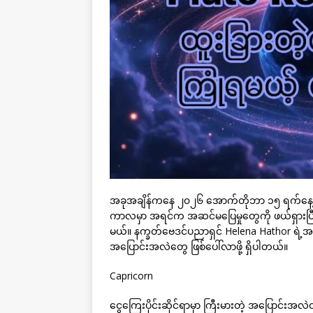
အခုအချိန်ကနေ ၂၀၂၆ အောက်တိုဘာ ၁၅ ရက်နေ့အထိ 
ကာလမှာ အရင်က အဆင်မပြေမှုတွေကို ဖယ်ရှားပြီး
မယ်။ နက္ခတ်ဗေဒင်ပညာရှင် Helena Hathor ရဲ့
အပြောင်းအလဲတွေ ဖြစ်ပေါ်လာဖို့ ရှိပါတယ်။
Capricorn
ငွေကြေးပိုင်းဆိုင်ရာမှာ ကြီးမားတဲ့ အပြောင်းအလဲတစ်