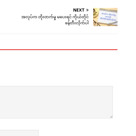
NEXT
အလုပ်က တိုးတက်မှု မပေးရင် ကိုယ်တိုင်
ဖန်တီးလိုက်ပါ