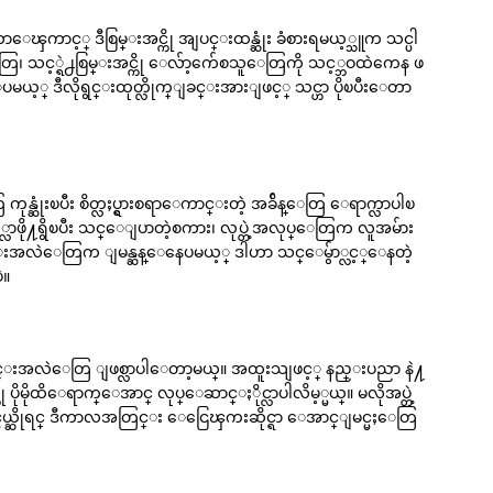
တာေၾကာင့္ ဒီစြမ္းအင္ကို အျပင္းထန္ဆုံး ခံစားရမယ့္သူက သင္ပါ
သူေတြ၊ သင့္ရဲ႕စြမ္းအင္ကို ေလ်ာ့က်ေစသူေတြကို သင့္ဘဝထဲကေန ဖ
င္ေပမယ့္ ဒီလိုရွင္းထုတ္လိုက္ျခင္းအားျဖင့္ သင္ဟာ ပိုၿပီးေတာ
္ဆုံးၿပီး စိတ္လႈပ္ရွားစရာေကာင္းတဲ့ အခ်ိန္ေတြ ေရာက္လာပါၿ
္လာဖို႔ရွိၿပီး သင္ေျပာတဲ့စကား၊ လုပ္တဲ့အလုပ္ေတြက လူအမ်ား
ျပာင္းအလဲေတြက ျမန္ဆန္ေနေပမယ့္ ဒါဟာ သင္ေမွ်ာ္လင့္ေနတဲ့
ဲ။
ေျပာင္းအလဲေတြ ျဖစ္လာပါေတာ့မယ္။ အထူးသျဖင့္ နည္းပညာ နဲ႔
ပ္ကို ပိုမိုထိေရာက္ေအာင္ လုပ္ေဆာင္ႏိုင္လာပါလိမ့္မယ္။ မလိုအပ္တဲ့
ပ္ကိုင္မယ္ဆိုရင္ ဒီကာလအတြင္း ေငြေၾကးဆိုင္ရာ ေအာင္ျမင္မႈေတြ