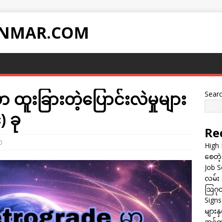
NMAR.COM
 ထူးခြားတဲ့ပြောင်းလဲမှုများ
Sear
) ခု
Re
0
High 
စေတဲ့
Job Sc
လမ်း 
ဩဂုတ
Sign
များန
အင်တာ