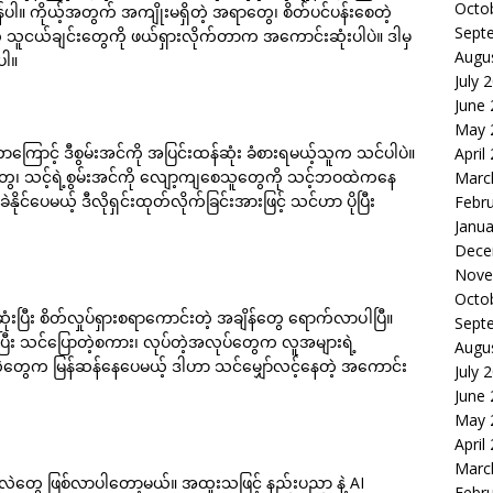
Octo
ပါ။ ကိုယ့်အတွက် အကျိုးမရှိတဲ့ အရာတွေ၊ စိတ်ပင်ပန်းစေတဲ့
Sept
ူငယ်ချင်းတွေကို ဖယ်ရှားလိုက်တာက အကောင်းဆုံးပါပဲ။ ဒါမှ
Augu
ပါ။
July 
June
May 
ာကြောင့် ဒီစွမ်းအင်ကို အပြင်းထန်ဆုံး ခံစားရမယ့်သူက သင်ပါပဲ။
April
တွေ၊ သင့်ရဲ့စွမ်းအင်ကို လျော့ကျစေသူတွေကို သင့်ဘဝထဲကနေ
Marc
င်ပေမယ့် ဒီလိုရှင်းထုတ်လိုက်ခြင်းအားဖြင့် သင်ဟာ ပိုပြီး
Febr
Janua
Dece
Nove
Octo
ံးပြီး စိတ်လှုပ်ရှားစရာကောင်းတဲ့ အချိန်တွေ ရောက်လာပါပြီ။
Sept
့ရှိပြီး သင်ပြောတဲ့စကား၊ လုပ်တဲ့အလုပ်တွေက လူအများရဲ့
Augu
အလဲတွေက မြန်ဆန်နေပေမယ့် ဒါဟာ သင်မျှော်လင့်နေတဲ့ အကောင်း
July 
June
May 
April
Marc
်းအလဲတွေ ဖြစ်လာပါတော့မယ်။ အထူးသဖြင့် နည်းပညာ နဲ့ AI
Febr