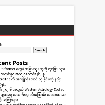
ch
Search
cent Posts
Performer တွေနဲ့ အခြားသူတွေကို ကွာခြားသွား
 အလုပ်ခွင် အကျင့်ကောင်း (၆) ခု
rolling ကို အကျိုးရှိအောင် သုံးနိုင်မယ့် နည်း
(၅)ခု
် ၂၀၂၆ အတွက် Western Astrology Zodiac
s များအရ အသက်မွေးဝမ်းကြောင်း အလားအလာ
ှင့် ယတြာများ
ဗျူးမှာ အဆိပ်အတောက်ဖြစ်စေနိုင်တဲ့ ဝန်ထမ်း