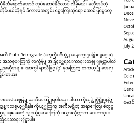
ို ပိုမိုထိရောက်အောင် လုပ်ဆောင်နိုင်လာပါလိမ့်မယ်။ မလိုအပ်တဲ့
Janua
်ကိုင်မယ်ဆိုရင် ဒီကာလအတွင်း ငွေကြေးဆိုင်ရာ အောင်မြင်မှုတွေ
Dece
Nove
Octo
Sept
Augu
July 
 Pluto Retrograde (ပလူတိုၿဂိဳဟ္ရဲ႕ ေနာက္ျပန္သြားျခင္း)
Ca
း အသစ္ေတြကို လက္ခံဖို႔ အခြင့္အေရးေကာင္းတစ္ခု ျဖစ္လာပါလိ
ရဲ႕အဆိုအရ ေအာက္ပါ ရာသီခြင္ (၄) ခုအတြက္ တကယ့္ကို အေရး
Artic
ွိပါတယ္။
Cele
Enter
Gene
Unca
အလဲတစ္ခုနဲ႔ ႀကဳံေတြ႕ရပါမယ္။ ဒါဟာ ကိုယ့္ရဲ႕ပိုင္ဆိုင္မႈနဲ႔
ဗေဒင
္မယ့္အခ်ိန္ပါ။ ကိုယ့္အတြက္ အက်ိဳးမရွိတဲ့ အရာေတြ၊ စိတ္ပင္ပ
ျဖစ္ေစတဲ့ သူငယ္ခ်င္းေတြကို ဖယ္ရွားလိုက္တာက အေကာင္း
ဆြဲေဆာင္ႏိုင္မွာပါ။