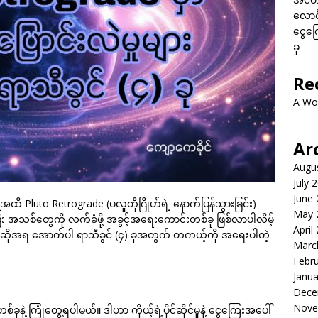
လောင်
ငွေကြေ
ခု
Re
A Wo
Ar
Augu
July 
June
Pluto Retrograde (ပလူတိုဂြိုဟ်ရဲ့ နောက်ပြန်သွားခြင်း)
May 
 အသစ်တွေကို လက်ခံဖို့ အခွင့်အရေးကောင်းတစ်ခု ဖြစ်လာပါလိမ့်
April
အဆိုအရ အောက်ပါ ရာသီခွင် (၄) ခုအတွက် တကယ့်ကို အရေးပါတဲ့
Marc
Febr
Janua
Dece
Nove
ခုနဲ့ ကြုံတွေ့ရပါမယ်။ ဒါဟာ ကိုယ့်ရဲ့ပိုင်ဆိုင်မှုနဲ့ ငွေကြေးအပေါ်