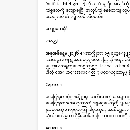
(Artificial Intelligence) ကို အသုံးချပြီး အလုပ်က
ကိစ္စတွေကို လျှော့ချပြီး အလုပ်ကို စနစ်တကျ လုပ
သေချာပေါက် ရရှိလာပါလိမ့်မယ်။
ကျော့ကေခိုင်
zawgyi
အခုအခ်ိန္ကေန ၂၀၂၆ ေအာက္တိုဘာ ၁၅ ရက္ေန႔အထိ
ကာလမွာ အရင္က အဆင္မေျပမႈေတြကို ဖယ္ရွားၿပီ
မ့္မယ္။ နကၡတ္ေဗဒင္ပညာရွင္ Helena Hathor 
ပါတဲ့ အေျပာင္းအလဲေတြ ျဖစ္ေပၚလာဖို႔ ရ
Capricorn
ေငြေၾကးပိုင္းဆိုင္ရာမွာ ႀကီးမားတဲ့ အေျပာင္း
ေငြေၾကးအေပၚထားတဲ့ အျမင္ေတြကို ျပန္လည္ဆန္းသစ
န္းေစတဲ့ အလုပ္ေတြ ဒါမွမဟုတ္ အဆိပ္အေတာက္
ဆုံးပါပဲ။ ဒါမွသာ ပိုမိုေပါမ်ားႂကြယ္ဝတဲ့ ဘဝကို 
Aquarius