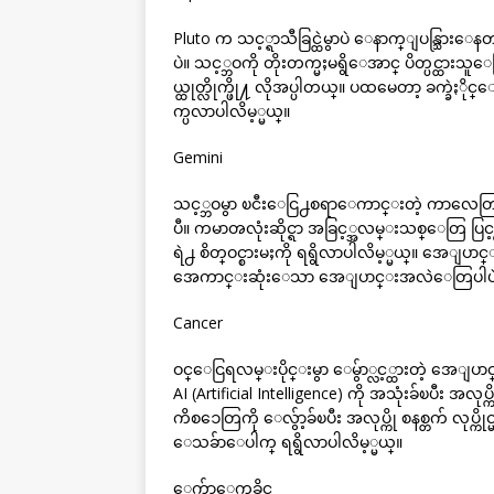
Pluto က သင့္ရာသီခြင္ထဲမွာပဲ ေနာက္ျပန္သြားေန
ပဲ။ သင့္ဘဝကို တိုးတက္မႈမရွိေအာင္ ပိတ္ပင္ထား
ယ္ထုတ္လိုက္ဖို႔ လိုအပ္ပါတယ္။ ပထမေတာ့ ခက္ခဲႏို
က္ပလာပါလိမ့္မယ္။
Gemini
သင့္ဘဝမွာ ၿငီးေငြ႕စရာေကာင္းတဲ့ ကာလေတြ ကုန
ပီ။ ကမာၻလုံးဆိုင္ရာ အခြင့္အလမ္းသစ္ေတြ ပြင့
ရဲ႕ စိတ္ဝင္စားမႈကို ရရွိလာပါလိမ့္မယ္။ အေ
အေကာင္းဆုံးေသာ အေျပာင္းအလဲေတြပါပ
Cancer
ဝင္ေငြရလမ္းပိုင္းမွာ ေမွ်ာ္လင့္ထားတဲ့ အ
AI (Artificial Intelligence) ကို အသုံးခ်ၿပီး အလု
ကိစၥေတြကို ေလွ်ာ့ခ်ၿပီး အလုပ္ကို စနစ္တက် လု
ေသခ်ာေပါက္ ရရွိလာပါလိမ့္မယ္။
ေက်ာ့ေကခိုင္