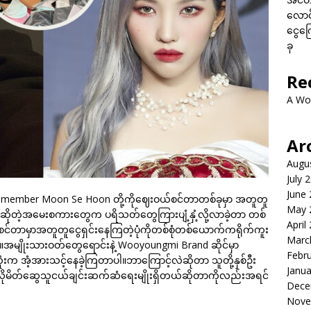
လောင်
ငွေကြေ
ခု
Re
A Wo
Ar
Augu
July 
June
ast member Moon Se Hoon တို့ကိုဈေးဝယ်စင်တာတစ်ခုမှာ အတူတူ
May 
လားဆိုတဲ့အမေးစကားတွေက ပရိသတ်တွေကြားပျံ့နှံ့လို့လာခဲ့တာ တစ်
April
းဝယ်စင်တာမှာအတူတူငွေရှင်းနေကြတဲ့ပုံကိုတစ်စုံတစ်ယောက်ကရိုက်ကူး
Marc
အမျိုးသားဝတ်တွေရောင်းနဲ့ Wooyoungmi Brand ဆိုင်မှာ
Febr
ုံးက အံ့အားသင့်နေခဲ့ကြတာပါ။ဘာကြောင့်လဲဆိုတာ သူတို့နှစ်ဦး
Janua
ုမိတ်ဆွေသူငယ်ချင်းဆက်ဆံရေးမျိုးရှိတယ်ဆိုတာကိုလည်းအရင်
Dece
Nove