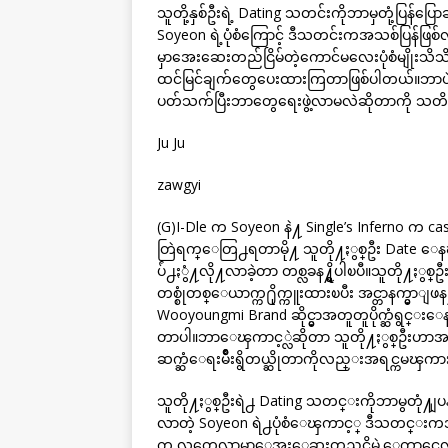
သူတို့နှစ်ဦးရဲ့ Dating သတင်းကိုဘာမှတုံ့ပြန်ပြ
Soyeon ရဲ့ပုံစံကြောင့် ဒီသတင်းကအသစ်ပြန်ဖ
မှာအေးဆေးတည်ငြိမ်တဲ့ကောင်မလေးပုံစံမျိုးသိသိ
ထင်မြင်ချက်တွေပေးထားကြတာဖြစ်ပါတယ်။ဘာပဲဖြစ်
ပတ်သက်ပြီးဘာတွေရေးဖွဲ့လာမလဲဆိုတာကို သတိထား
Ju Ju
zawgyi
(G)I-Dle က Soyeon နဲ႔ Single’s Inferno က c
တြဲရက္ေတြ႕ရတာမို႔ သူတို႔ႏွစ္ဦး Dat
ပ်ံ႕ႏွံ႔လို႔လာခဲ့တာ တစ္လခန႔္ရွိပါၿပီ။သူတို႔ႏွ
တစ္စုံတစ္ေယာက္က႐ိုက္ကူးထားၿပီး အင္တာနက္မ
Wooyoungmi Brand ဆိုင္မွာအတူတူပိုက္ဆံရွ
တာပါ။ဘာေၾကာင့္လဲဆိုတာ သူတို႔ႏွစ္ဦးဟာအလု
ဆက္ဆံေရးမ်ိဳးရွိတယ္ဆိုတာကိုလည္းအရင္ကမၾ
သူတို႔ႏွစ္ဦးရဲ႕ Dating သတင္းကိုဘာမွတုံ႔ျပ
လာတဲ့ Soyeon ရဲ႕ပုံစံေၾကာင့္ ဒီသတင္းကအသ
က လတ္တေလာမွာေအးေဆးတည္ၿငိမ္တဲ့ေကာင္မေလးပ