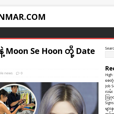
NMAR.COM
ဲ့ Moon Se Hoon တို့ Date
Sear
Re
ele news
0
High 
စေတဲ့
Job Sc
လမ်း 
ဩဂုတ
Sign
များန
အင်တာ