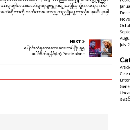
ာျဖစ္ပါတယ္။ဘာပဲျဖစ္ျဖစ္သူမရဲ႕ထပ္မံထြက္ရွိလာမယ့္ သီခ်
Janua
ာမလဲဆိုတာကို သတိထားေစာင့္ၾကည့္ဖို႔ေတာ့လိုေနၿပီျဖစ္ပါ
Dece
Nove
Octo
Sept
Augu
NEXT
July 
ပြောင်းလဲမှုသေးသေးလေးလုပ်ပြီး ၅၅
ပေါင်ဝိတ်ချနိုင်ခဲ့တဲ့ Post Malone
Ca
Artic
Cele
Enter
Gene
Unca
ဗေဒင