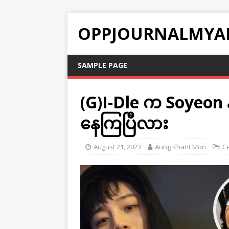
OPPJOURNALMYA
SAMPLE PAGE
(G)I-Dle က Soyeon န
နေကြပြီလား
August 21, 2023
Aung Khant Mon
C