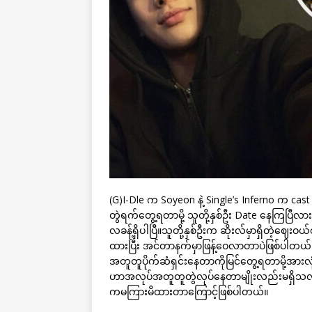
(G)I-Dle က Soyeon နဲ့ Single’s Inferno က c
တွဲရက်တွေ့ရတာမို့ သူတို့နှစ်ဦး Date နေကြပြီ
လခန့်ရှိပါပြီ။သူတို့နှစ်ဦးက ဆိုးလ်မှာရှိတဲ့ဈေ
ထားပြီး အင်တာနက်မှာဖြန့်ဝေလာတာပဲဖြစ်ပါတယ်။
အတူတူပိုက်ဆံရှင်းနေတာကိုမြင်တွေ့ရတာမို့အားလ
ဟာအလုပ်အတူတူတွဲလုပ်နေတာမျိုးလည်းမရှိသလိ
ကမကြားမိထားတာကြောင့်ဖြစ်ပါတယ်။