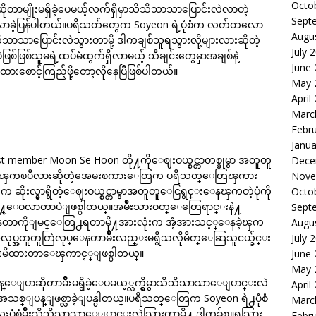
Octo
ောဆိုတာမျိုးမရှိခဲ့ပေမယ့်လက်ရှိမှာသိသိသာသာပြောင်းလဲလာတဲ့
Sept
ြစ်လာခဲ့ပြန်ပါတယ်။ပရိသတ်တွေက Soyeon ရဲ့ပုံစံက လတ်တလော
Augu
သာသာပြောင်းလဲသွားတာမို့ ဒါကချစ်သူရသွားလို့များလားဆိုတဲ့
July 
ဖြစ်သူမရဲ့ထပ်မံထွက်ရှိလာမယ့် သီချင်းတွေမှာအချစ်နဲ့
June
စောင့်ကြည့်ဖို့တော့လိုနေပြီဖြစ်ပါတယ်။
May 
April
Marc
Febr
Janua
ast member Moon Se Hoon တို႔ကိုေဈးဝယ္စင္တာတစ္ခုမွာ အတူတူ
Dece
e ေနၾကၿပီလားဆိုတဲ့အေမးစကားေတြက ပရိသတ္ေတြၾကား
Nove
စ္ဦးက ဆိုးလ္မွာရွိတဲ့ေဈးဝယ္စင္တာမွာအတူတူေငြရွင္းေနၾကတဲ့ပုံကို
Octo
ွာျဖန႔္ေဝလာတာပဲျဖစ္ပါတယ္။အမ်ိဳးသားဝတ္ေတြေရာင္းနဲ႔
Sept
င္းေနတာကိုျမင္ေတြ႕ရတာမို႔အားလုံးက အံ့အားသင့္ေနခဲ့ၾက
Augu
ပ္အတူတူတြဲလုပ္ေနတာမ်ိဳးလည္းမရွိသလိုမိတ္ေဆြသူငယ္ခ်င္း
July 
ကားမိထားတာေၾကာင့္ျဖစ္ပါတယ္။
June
May 
န္ေျပာဆိုတာမ်ိဳးမရွိခဲ့ေပမယ့္လက္ရွိမွာသိသိသာသာေျပာင္းလဲ
April
စ္ျပန္ျဖစ္လာခဲ့ျပန္ပါတယ္။ပရိသတ္ေတြက Soyeon ရဲ႕ပုံစံ
Marc
ုံစံမ်ိဳးသိသိသာသာေျပာင္းလဲသြားတာမို႔ ဒါကခ်စ္သူရသြား
Febr