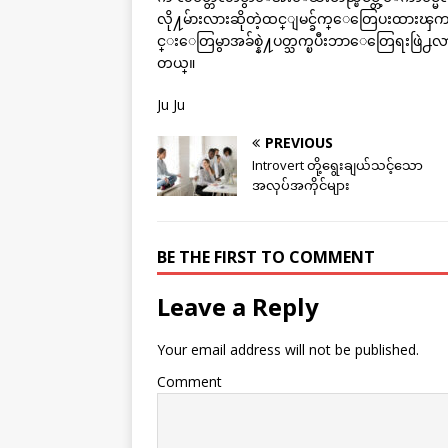
လို႔မ်ားလားဆိုတဲ့ထင္ျမင္ခ်က္ေတြေပးထားၾကတ
င္းေတြမွာအခ်စ္နဲ႔ပတ္သက္ၿပီးဘာေတြေရးဖြဲ႕လ
တယ္။
Ju Ju
PREVIOUS
Introvert တို့ရွေးချယ်သင့်သော
အလုပ်အကိုင်များ
BE THE FIRST TO COMMENT
Leave a Reply
Your email address will not be published.
Comment