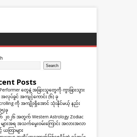
ch
Search
cent Posts
Performer တွေနဲ့ အခြားသူတွေကို ကွာခြားသွား
 အလုပ်ခွင် အကျင့်ကောင်း (၆) ခု
rolling ကို အကျိုးရှိအောင် သုံးနိုင်မယ့် နည်း
(၅)ခု
် ၂၀၂၆ အတွက် Western Astrology Zodiac
s များအရ အသက်မွေးဝမ်းကြောင်း အလားအလာ
ှင့် ယတြာများ
ဗျူးမှာ အဆိပ်အတောက်ဖြစ်စေနိုင်တဲ့ ဝန်ထမ်း