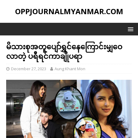
OPPJOURNALMYANMAR.COM
မိသားစုအတူပျော်ရွှင်နေကြောင်းမျှဝေ
လာတဲ့ ပရီရင်ကာချိုပရာ
December 27, 2023
Aung Khant Mon