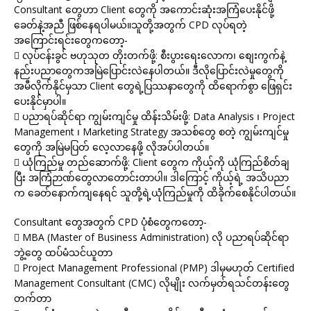
Consultant တွေဟာ Client တွေကို အကောင်းဆုံးအကြံပေးနိုင်ဖို့
ခေတ်နဲ့အညီ ဖြစ်နေရပါမယ်။သူတို့အတွက် CPD လုပ်ရတဲ့
အကြောင်းရင်းတွေကတော့-
 လုပ်ငန်းခွင် ဗဟုသုတ တိုးတက်ဖို့: စီးပွားရေးလောက၊ စျေးကွက်နဲ့
နည်းပညာတွေကအမြဲပြောင်းလဲနေပါတယ်။ ဒီလိုပြောင်းလဲမှုတွေကို
အမီလိုက်နိုင်မှသာ Client တွေရဲ့ပြဿနာတွေကို ထိရောက်စွာ ဖြေရှင်း
ပေးနိုင်မှာပါ။
 ပညာရပ်ဆိုင်ရာ ကျွမ်းကျင်မှု ထိန်းသိမ်းဖို့: Data Analysis ၊ Project
Management ၊ Marketing Strategy အသစ်တွေ စတဲ့ ကျွမ်းကျင်မှု
တွေကို အမြဲမပြတ် လေ့လာနေဖို့ လိုအပ်ပါတယ်။
 ယုံကြည်မှု တည်ဆောက်ဖို့: Client တွေက ကိုယ့်ကို ယုံကြည်စိတ်ချ
ပြီး အကြံဉာဏ်တွေလာတောင်းတာပါ။ ဒါကြောင့် ကိုယ့်ရဲ့ အသိပညာ
က ခေတ်နောက်ကျနေရင် သူတို့ရဲ့ယုံကြည်မှုကို ထိခိုက်စေနိုင်ပါတယ်။
Consultant တွေအတွက် CPD ပုံစံတွေကတော့-
 MBA (Master of Business Administration) လို ပညာရပ်ဆိုင်ရာ
ဘွဲ့တွေ ထပ်မံသင်ယူတာ
 Project Management Professional (PMP) ဒါမှမဟုတ် Certified
Management Consultant (CMC) လိုမျိုး လက်မှတ်ရသင်တန်းတွေ
တက်တာ