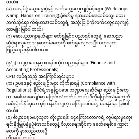
တယ်။
(ခ) အလုပ်ရုံဆွေးနွေးပွဲနှင့် လက်တွေ့လေ့ကျင့်ခန်းများ (Workshops
&amp; Hands-on Training):ခွဲစိတ်မှု နည်းလမ်းအသစ်တွေ၊ ဆေး
ဘက်ဆိုင်ရာ ကိရိယာအသစ်တွေရဲ့ အသုံးပြုပုံကိုလက်တွေ့လေ့ကျင့်
တာမျိုး ဖြစ်ပါတယ်။
(ဂ) ဆေးပညာဂျာနယ်များ ဖတ်ရှုခြင်း: ပညာရှင်တွေရဲ့ ဆေးပညာ
ဆိုင်ရာသုတေသနစာတမ်းတွေကို ဖတ်ရှုလေ့လာပြီး ဗဟုသုတ
ဖြည့်ဆည်းနိုင်ပါတယ်။
(၅/၂) ဘဏ္ဍာရေးနှင့် စာရင်းကိုင် ပညာရှင်များ (Finance and
Accounting Professionals)
CPD လုပ်ရသည့် အကြောင်းရင်းများ:
(က) ဥပဒေနှင့် စည်းမျဉ်းများ လိုက်နာရန် (Compliance with
Regulations): နိုင်ငံရဲ့အခွန်ဥပဒေ၊ ဘဏ္ဍာရေးဆိုင်ရာ စည်းမျဉ်းတွေ
က အခါအားလျော်စွာ ပြောင်းလဲတတ်ပါတယ်။ဒီလိုပြောင်းလဲမှုတွေကို
အမီလိုက်နိုင်မှသာ မှန်ကန်တိကျတဲ့ အကြံဉာဏ်တွေ ပေးနိုင်မှာ ဖြစ်ပါ
တယ်။
(ခ) စီးပွားရေးဗဟုသုတ တိုးပွားရန်: ငွေကြေးလောကရဲ့ လှုပ်ရှားမှုတွေ၊
ရင်းနှီးမြှုပ်နှံမှုပုံစံအသစ်တွေနဲ့ စီးပွားရေးဆိုင်ရာ ခေတ်ရေစီးကြောင်း
တွေကို နားလည်ထားဖို့
လိုအပ်ပါတယ်။