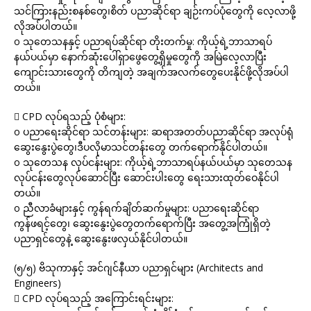
သင်ကြားနည်းစနစ်တွေ၊စိတ် ပညာဆိုင်ရာ ချဉ်းကပ်ပုံတွေကို လေ့လာဖို့
လိုအပ်ပါတယ်။
o သုတေသနနှင့် ပညာရပ်ဆိုင်ရာ တိုးတက်မှု: ကိုယ့်ရဲ့ဘာသာရပ်
နယ်ပယ်မှာ နောက်ဆုံးပေါ်ရှာဖွေတွေ့ရှိမှုတွေကို အမြဲလေ့လာပြီး
ကျောင်းသားတွေကို တိကျတဲ့ အချက်အလက်တွေပေးနိုင်ဖို့လိုအပ်ပါ
တယ်။
 CPD လုပ်ရသည့် ပုံစံများ:
o ပညာရေးဆိုင်ရာ သင်တန်းများ: ဆရာအတတ်ပညာဆိုင်ရာ အလုပ်ရုံ
ဆွေးနွေးပွဲတွေ၊ဒီပလိုမာသင်တန်းတွေ တက်ရောက်နိုင်ပါတယ်။
o သုတေသန လုပ်ငန်းများ: ကိုယ့်ရဲ့ဘာသာရပ်နယ်ပယ်မှာ သုတေသန
လုပ်ငန်းတွေလုပ်ဆောင်ပြီး ဆောင်းပါးတွေ ရေးသားထုတ်ဝေနိုင်ပါ
တယ်။
o ညီလာခံများနှင့် ကွန်ရက်ချိတ်ဆက်မှုများ: ပညာရေးဆိုင်ရာ
ကွန်ဖရင့်တွေ၊ ဆွေးနွေးပွဲတွေတက်ရောက်ပြီး အတွေ့အကြုံရှိတဲ့
ပညာရှင်တွေနဲ့ ဆွေးနွေးဖလှယ်နိုင်ပါတယ်။
(၅/၅) ဗိသုကာနှင့် အင်ဂျင်နီယာ ပညာရှင်များ (Architects and
Engineers)
 CPD လုပ်ရသည့် အကြောင်းရင်းများ: