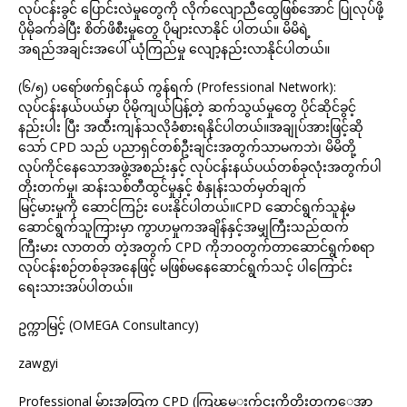
လုပ်ငန်းခွင် ပြောင်းလဲမှုတွေကို လိုက်လျောညီထွေဖြစ်အောင် ပြုလုပ်ဖို့
ပိုမိုခက်ခဲပြီး စိတ်ဖိစီးမှုတွေ ပိုများလာနိုင် ပါတယ်။ မိမိရဲ့
အရည်အချင်းအပေါ် ယုံကြည်မှု လျော့နည်းလာနိုင်ပါတယ်။
(၆/၅) ပရော်ဖက်ရှင်နယ် ကွန်ရက် (Professional Network):
လုပ်ငန်းနယ်ပယ်မှာ ပိုမိုကျယ်ပြန့်တဲ့ ဆက်သွယ်မှုတွေ ပိုင်ဆိုင်ခွင့်
နည်းပါး ပြီး အထီးကျန်သလိုခံစားရနိုင်ပါတယ်။အချုပ်အားဖြင့်ဆို
သော် CPD သည် ပညာရှင်တစ်ဦးချင်းအတွက်သာမကဘဲ၊ မိမိတို့
လုပ်ကိုင်နေသောအဖွဲ့အစည်းနှင့် လုပ်ငန်းနယ်ပယ်တစ်ခုလုံးအတွက်ပါ
တိုးတက်မှု၊ ဆန်းသစ်တီထွင်မှုနှင့် စံနှုန်းသတ်မှတ်ချက်
မြင့်မားမှုကို ဆောင်ကြဉ်း ပေးနိုင်ပါတယ်။CPD ဆောင်ရွက်သူနဲ့မ
ဆောင်ရွက်သူကြားမှာ ကွာဟမှုကအချိန်နှင့်အမျှကြီးသည်ထက်
ကြီးမား လာတတ် တဲ့အတွက် CPD ကိုဘဝတွက်တာဆောင်ရွက်စရာ
လုပ်ငန်းစဉ်တစ်ခုအနေဖြင့် မဖြစ်မနေဆောင်ရွက်သင့် ပါကြောင်း
ရေးသားအပ်ပါတယ်။
ဥက္ကာမြင့် (OMEGA Consultancy)
zawgyi
Professional မ်ားအတြက္ CPD (ကြၽမ္းက်င္မႈကိုတိုးတက္ေအာ