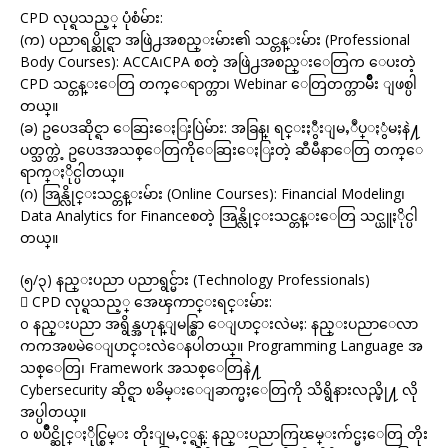
CPD လုပ္ရသည့္ ပုံစံမ်ား:
(က) ပညာရပ္ဆိုင္ရာ အဖြဲ႕အစည္းမ်ား၏ သင္တန္းမ်ား (Professional
Body Courses): ACCA၊CPA စတဲ့ အဖြဲ႕အစည္းေတြက ေပးတဲ့
CPD သင္တန္းေတြ တက္ေရာက္တာ၊ Webinar ေတြတက္တာမ်ိဳး ျဖစ္ပါ
တယ္။
(ခ) ဥပေဒဆိုင္ရာ ေဆြးေႏြးပြဲမ်ား: အခြန္၊ ရင္းႏွီးျမႇဳပ္ႏွံမႈနဲ႔
ပတ္သက္တဲ့ ဥပေဒအသစ္ေတြကိုေဆြးေႏြးတဲ့ ဆီမီနာေတြ တက္ေ
ရာက္ႏိုင္ပါတယ္။
(ဂ) အြန္လိုင္းသင္တန္းမ်ား (Online Courses): Financial Modeling၊
Data Analytics for Financeစတဲ့ အြန္လိုင္းသင္တန္းေတြ သင္ယူႏိုင္ပါ
တယ္။
(၅/၃) နည္းပညာ ပညာရွင္မ်ား (Technology Professionals)
 CPD လုပ္ရသည့္ အေၾကာင္းရင္းမ်ား:
o နည္းပညာ အရွိန္အဟုန္ျမန္စြာ ေျပာင္းလဲမႈ: နည္းပညာေလာ
ကကအၿမဲေျပာင္းလဲေနပါတယ္။ Programming Language အ
သစ္ေတြ၊ Framework အသစ္ေတြနဲ႔
Cybersecurity ဆိုင္ရာ ၿခိမ္းေျခာက္မႈေတြကို သိရွိနားလည္ဖို႔ လို
အပ္ပါတယ္။
o ၿပိဳင္ဆိုင္ႏိုင္စြမ္း တိုးျမႇင့္ရန္: နည္းပညာကြၽမ္းက်င္မႈေတြ တိုး