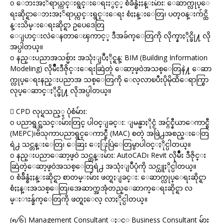
o ေဘးအႏၲရာယ္ကင္းရွင္းေရးႏွင့္ စံခ်ိန္စံႏႈန္းမ်ား: ေဆာက္လုပ္ေ
ရးဆိုင္ရာေဘးအႏၲရာယ္ကင္းရွင္းေရး စံႏႈန္းေတြ၊ ပတ္ဝန္းက်င္ထိ
န္းသိမ္းေရးဆိုင္ရာ ဥပေဒေတြ
ေျပာင္းလဲေနတာေၾကာင့္ ဒီအခ်က္ေတြကို လိုက္နာႏိုင္ဖို႔ လို
အပ္ပါတယ္။
o နည္းပညာအသစ္မ်ား အသုံးျပဳႏိုင္ရန္: BIM (Building Information
Modeling) လိုမ်ိဳးဒီဇိုင္းေရးဆြဲတဲ့ ေဆာ့ဖ္ဝဲအသစ္ေတြနဲ႔ ေဆာ
က္လုပ္ေရးနည္းပညာအ သစ္ေတြကို ေလ့လာၿပီးပိုမိုထိေရာက္စြာ
လုပ္ေဆာင္ႏိုင္ဖို႔ လိုအပ္ပါတယ္။
 CPD လုပ္ရသည့္ ပုံစံမ်ား:
o ပညာရွင္အသင္းမ်ားတြင္ ပါဝင္ျခင္း: ျမန္မာႏိုင္ငံ အင္ဂ်င္နီယာေကာင္စီ
(MEPC)၊ဗိသုကာပညာရွင္ေကာင္စီ (MAC) စတဲ့ အဖြဲ႕အစည္းေတြ
ရဲ႕ သင္တန္းေတြ၊ ေဆြး ေႏြးပြဲေတြမွာပါဝင္ႏိုင္ပါတယ္။
o နည္းပညာေဆာ့ဖ္ဝဲ သင္တန္းမ်ား: AutoCAD၊ Revit လိုမ်ိဳး ဒီဇိုင္း
ဆြဲတဲ့ေဆာ့ဖ္ဝဲအသစ္ေတြရဲ႕ အသုံးျပဳပုံကို သင္ယူႏိုင္ပါတယ္။
o စံခ်ိန္စံႏႈန္းဆိုင္ရာ စာတမ္းမ်ား ဖတ္ရႈျခင္း: ေဆာက္လုပ္ေရးဆိုင္ရာ
စံႏႈန္းအသစ္ေတြ၊အေဆာက္အအုံတည္ေဆာက္ေရးဆိုင္ရာ လ
မ္းၫႊန္ခ်က္ေတြကို ဖတ္ရႈေလ့ လာႏိုင္ပါတယ္။
(၅/၆) Management Consultant ႏွင့္ Business Consultant မ်ား