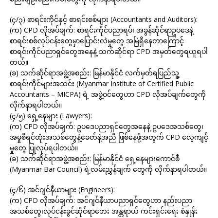
(၄/၃) စာရင်းကိုင်နှင့် စာရင်းစစ်များ (Accountants and Auditors):
(က) CPD လိုအပ်ချက်: စာရင်းကိုင်ပညာရပ်၊ အခွန်ဆိုင်ရာဥပဒေနဲ့
စာရင်းစစ်လုပ်ငန်းတွေမှာပြောင်းလဲမှုတွေ အမြဲရှိနေတာကြောင့်
စာရင်းကိုင်ပညာရှင်တွေအနေနဲ့ သက်ဆိုင်ရာ CPD အမှတ်တွေရယူရပါ
တယ်။
(ခ) သက်ဆိုင်ရာအဖွဲ့အစည်း: မြန်မာနိုင်ငံ လက်မှတ်ရပြည်သူ့
စာရင်းကိုင်များအသင်း (Myanmar Institute of Certified Public
Accountants – MICPA) ရဲ့ အဖွဲ့ဝင်တွေဟာ CPD လိုအပ်ချက်တွေကို
လိုက်နာရပါတယ်။
(၄/၅) ရှေ့နေများ (Lawyers):
(က) CPD လိုအပ်ချက်: ဥပဒေပညာရှင်တွေအနေနဲ့ ဥပဒေအသစ်တွေ၊
အမှုစီရင်ထုံးအသစ်တွေနဲ့ခေတ်နဲ့အညီ ဖြစ်နေဖို့အတွက် CPD လေ့ကျင့်
မှုတွေ ပြုလုပ်ရပါတယ်။
(ခ) သက်ဆိုင်ရာအဖွဲ့အစည်း: မြန်မာနိုင်ငံ ရှေ့နေများကောင်စီ
(Myanmar Bar Council) ရဲ့လမ်းညွှန်ချက် တွေကို လိုက်နာရပါတယ်။
(၄/၆) အင်ဂျင်နီယာများ (Engineers):
(က) CPD လိုအပ်ချက်: အင်ဂျင်နီယာပညာရှင်တွေဟာ နည်းပညာ
အသစ်တွေ၊လုပ်ငန်းခွင်ဆိုင်ရာဘေး အန္တရာယ် ကင်းရှင်းရေး စံနှုန်း