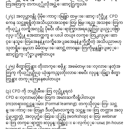
တြအတြက္ တကယ့္ကိုလိုအပ္တဲ့ေဆာင္႐ြက္မႈပါ။
(၂/၄) အလုပ္တာဝန္ကို ပိုမိုေကာင္းမြန္စြာ ထမ္းေဆာင္ႏိုင္ဖို႔: CPD
ကေန သင္ယူရရွိတဲ့အသိပညာအသစ္ေတြ၊ စြမ္းရည္ အသစ္ေတြက
ကိုယ့္ရဲ႕ လက္ရွိအလုပ္ကို ပိုၿပီး ထိေရာက္စြာ၊အရည္အေသြးျပည့္ဝစြာ
လုပ္ႏိုင္ဖို႔ အေထာက္အကူ ေပးပါ တယ္။ လက္ေတြ႕လုပ္ေဆာ
င္ေနသူေတြအေနနဲ႔လက္ရွိအေျခအေနနဲ႔ကိုက္ညီတဲ့ အသိပညာဗဟု
သုတရွိေနမွသာ မိမိထမ္းေဆာင္တဲ့တာဝန္ေတြကိုမွန္ကန္စြာျဖင့္ေ
ဆာင္႐ြက္ႏိုင္မွာျဖစ္ပါတယ္။
(၂/၅) စိတ္ဓာတ္ခြန္အား တိုးတက္ေစဖို႔: အၿမဲတမ္းေလ့လာေနတဲ့အ
တြက္ ကိုယ့္ကိုယ္ကိုယ္ ယုံၾကည္မႈတိုးလာေစၿပီး လုပ္ငန္းခြင္မွာ စိတ္ဓာ
တ္ခြန္အား တက္ႂကြေနေစပါတယ္။
(၃) CPD ကို ဘယ္လိုမ်ိဳးေတြ လုပ္လို႔ရလဲ
CPD ေလ့လာမႈပုံစံေတြက အမ်ားႀကီးရွိပါတယ္။
(က)တရားဝင္သင္တန္းမ်ား (Formal learning): တကၠသိုလ္ေတြ၊ သင္တ
န္းေက်ာင္းေတြမွာ ဒီပလိုမာ၊လက္မွတ္ရ သင္တန္းေတြ တက္တာ။ အလု
ပ္နဲ႔ပတ္သက္တဲ့ အလုပ္႐ုံေဆြးေႏြးပြဲ (workshop) ေတြ၊ webinar
ေတြ တက္ေရာက္တာ ။လုပ္ငန္းခြင္တြင္း ေလ့က်င့္ေပးမႈ (in-house
training) ေတြမွာ ပါဝင္တာ။ သက္ဆိုင္ရာ