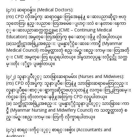
(၄/၁) ဆရာဝန္မ်ား (Medical Doctors):
(က) CPD လိုအပ္ခ်က္: ဆရာဝန္ေတြအေနနဲ႔ ေဆးပညာဆိုင္ရာ ဗဟု
သုတေတြ၊ နည္းပညာေတြအၿမဲေျပာင္းလဲ ေနတာေၾကာ
င့္ ေဆးပညာဆက္လက္သင္ယူမႈ (CME – Continuing Medical
Education) အမွတ္ေတြအတြက္ စုေဆာင္းဖို႔ လိုအပ္ပါတယ္။
(ခ)သက္ဆိုင္ရာအဖြဲ႕အစည္း: ျမန္မာႏိုင္ငံေဆးေကာင္စီ (Myanmar
Medical Council) ကခ်မွတ္ထားတဲ့ စည္းမ်ဥ္းစည္းကမ္းေတြအတို
င္း CME အမွတ္ေတြ ရယူရပါတယ္။ ဒါမွသာလုပ္ငန္းလိုင္စင္ကို သက္တ
မ္းတိုး ႏိုင္မွာ ျဖစ္ပါတယ္။
(၄/၂) သူနာျပဳႏွင့္ သားဖြားဆရာမမ်ား (Nurses and Midwives):
(က) CPD လိုအပ္ခ်က္: သူနာျပဳေတြနဲ႔ သားဖြားဆရာမေတြလည္း
လူနာျပဳစုေစာင့္ေရွာက္မႈဆိုင္ရာဗဟုသုတနဲ႔ လက္ေတြ႕ကြၽမ္း
က်င္မႈေတြ တိုးတက္ေနဖို႔အတြက္ CPD လုပ္ရပါတယ္။
(ခ) သက္ဆိုင္ရာအဖြဲ႕အစည္း: ျမန္မာႏိုင္ငံသူနာျပဳႏွင့္ သားဖြားေကာ
င္စီ (Myanmar Nursing and Midwifery Council) က သတ္မွတ္ထားတဲ့ စ
ည္းမ်ဥ္းစည္းကမ္းေတြကို လိုက္နာရပါတယ္။
(၄/၃) စာရင္းကိုင္ႏွင့္ စာရင္းစစ္မ်ား (Accountants and
Auditors):