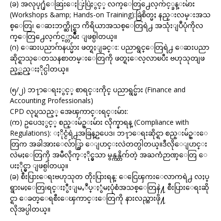
(ခ) အလုပ္႐ုံေဆြးေႏြးပြဲႏွင့္ လက္ေတြ႕ေလ့က်င့္ခန္းမ်ား
(Workshops &amp; Hands-on Training):ခြဲစိတ္မႈ နည္းလမ္းအသ
စ္ေတြ၊ ေဆးဘက္ဆိုင္ရာ ကိရိယာအသစ္ေတြရဲ႕ အသုံးျပဳပုံကိုလ
က္ေတြ႕ေလ့က်င့္တာမ်ိဳး ျဖစ္ပါတယ္။
(ဂ) ေဆးပညာဂ်ာနယ္မ်ား ဖတ္ရႈျခင္း: ပညာရွင္ေတြရဲ႕ ေဆးပညာ
ဆိုင္ရာသုေတသနစာတမ္းေတြကို ဖတ္ရႈေလ့လာၿပီး ဗဟုသုတျဖ
ည့္ဆည္းႏိုင္ပါတယ္။
(၅/၂) ဘ႑ာေရးႏွင့္ စာရင္းကိုင္ ပညာရွင္မ်ား (Finance and
Accounting Professionals)
CPD လုပ္ရသည့္ အေၾကာင္းရင္းမ်ား:
(က) ဥပေဒႏွင့္ စည္းမ်ဥ္းမ်ား လိုက္နာရန္ (Compliance with
Regulations): ႏိုင္ငံရဲ႕အခြန္ဥပေဒ၊ ဘ႑ာေရးဆိုင္ရာ စည္းမ်ဥ္းေ
တြက အခါအားေလ်ာ္စြာ ေျပာင္းလဲတတ္ပါတယ္။ဒီလိုေျပာင္း
လဲမႈေတြကို အမီလိုက္ႏိုင္မွသာ မွန္ကန္တိက်တဲ့ အႀကံဉာဏ္ေတြ ေ
ပးႏိုင္မွာ ျဖစ္ပါတယ္။
(ခ) စီးပြားေရးဗဟုသုတ တိုးပြားရန္: ေငြေၾကးေလာကရဲ႕ လႈပ္
ရွားမႈေတြ၊ရင္းႏွီးျမႇဳပ္ႏွံမႈပုံစံအသစ္ေတြနဲ႔ စီးပြားေရးဆို
င္ရာ ေခတ္ေရစီးေၾကာင္းေတြကို နားလည္ထားဖို႔
လိုအပ္ပါတယ္။