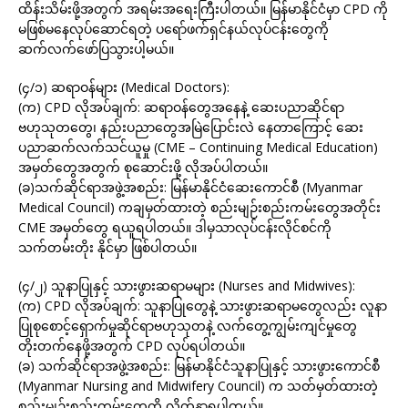
ထိန်းသိမ်းဖို့အတွက် အရမ်းအရေးကြီးပါတယ်။ မြန်မာနိုင်ငံမှာ CPD ကို
မဖြစ်မနေလုပ်ဆောင်ရတဲ့ ပရော်ဖက်ရှင်နယ်လုပ်ငန်းတွေကို
ဆက်လက်ဖော်ပြသွားပါ့မယ်။
(၄/၁) ဆရာဝန်များ (Medical Doctors):
(က) CPD လိုအပ်ချက်: ဆရာဝန်တွေအနေနဲ့ ဆေးပညာဆိုင်ရာ
ဗဟုသုတတွေ၊ နည်းပညာတွေအမြဲပြောင်းလဲ နေတာကြောင့် ဆေး
ပညာဆက်လက်သင်ယူမှု (CME – Continuing Medical Education)
အမှတ်တွေအတွက် စုဆောင်းဖို့ လိုအပ်ပါတယ်။
(ခ)သက်ဆိုင်ရာအဖွဲ့အစည်း: မြန်မာနိုင်ငံဆေးကောင်စီ (Myanmar
Medical Council) ကချမှတ်ထားတဲ့ စည်းမျဉ်းစည်းကမ်းတွေအတိုင်း
CME အမှတ်တွေ ရယူရပါတယ်။ ဒါမှသာလုပ်ငန်းလိုင်စင်ကို
သက်တမ်းတိုး နိုင်မှာ ဖြစ်ပါတယ်။
(၄/၂) သူနာပြုနှင့် သားဖွားဆရာမများ (Nurses and Midwives):
(က) CPD လိုအပ်ချက်: သူနာပြုတွေနဲ့ သားဖွားဆရာမတွေလည်း လူနာ
ပြုစုစောင့်ရှောက်မှုဆိုင်ရာဗဟုသုတနဲ့ လက်တွေ့ကျွမ်းကျင်မှုတွေ
တိုးတက်နေဖို့အတွက် CPD လုပ်ရပါတယ်။
(ခ) သက်ဆိုင်ရာအဖွဲ့အစည်း: မြန်မာနိုင်ငံသူနာပြုနှင့် သားဖွားကောင်စီ
(Myanmar Nursing and Midwifery Council) က သတ်မှတ်ထားတဲ့
စည်းမျဉ်းစည်းကမ်းတွေကို လိုက်နာရပါတယ်။