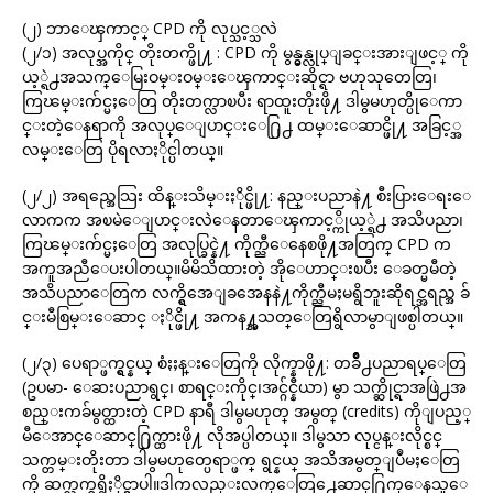
(၂) ဘာေၾကာင့္ CPD ကို လုပ္သင့္သလဲ
(၂/၁) အလုပ္အကိုင္ တိုးတက္ဖို႔ : CPD ကို မွန္မွန္လုပ္ျခင္းအားျဖင့္ ကို
ယ့္ရဲ႕အသက္ေမြးဝမ္းဝမ္းေၾကာင္းဆိုင္ရာ ဗဟုသုတေတြ၊
ကြၽမ္းက်င္မႈေတြ တိုးတက္လာၿပီး ရာထူးတိုးဖို႔ ဒါမွမဟုတ္ပိုေကာ
င္းတဲ့ေနရာကို အလုပ္ေျပာင္းေ႐ြ႕ ထမ္းေဆာင္ဖို႔ အခြင့္အ
လမ္းေတြ ပိုရလာႏိုင္ပါတယ္။
(၂/၂) အရည္အေသြး ထိန္းသိမ္းႏိုင္ဖို႔: နည္းပညာနဲ႔ စီးပြားေရးေ
လာကက အၿမဲေျပာင္းလဲေနတာေၾကာင့္ကိုယ့္ရဲ႕ အသိပညာ၊
ကြၽမ္းက်င္မႈေတြ အလုပ္ခြင္နဲ႔ ကိုက္ညီေနေစဖို႔အတြက္ CPD က
အကူအညီေပးပါတယ္။မိမိသိထားတဲ့ အိုေဟာင္းၿပီး ေခတ္မမီတဲ့
အသိပညာေတြက လက္ရွိအေျခအေနနဲ႔ကိုက္ညီမႈမရွိဘူးဆိုရင္အရည္အ ခ်
င္းမီစြမ္းေဆာင္ ႏိုင္ဖို႔ အကန႔္အသတ္ေတြရွိလာမွာျဖစ္ပါတယ္။
(၂/၃) ပေရာ္ဖက္ရွင္နယ္ စံႏႈန္းေတြကို လိုက္နာဖို႔: တခ်ိဳ႕ပညာရပ္ေတြ
(ဥပမာ- ေဆးပညာရွင္၊ စာရင္းကိုင္၊အင္ဂ်င္နီယာ) မွာ သက္ဆိုင္ရာအဖြဲ႕အ
စည္းကခ်မွတ္ထားတဲ့ CPD နာရီ ဒါမွမဟုတ္ အမွတ္ (credits) ကိုျပည့္
မီေအာင္ေဆာင္႐ြက္ထားဖို႔ လိုအပ္ပါတယ္။ ဒါမွသာ လုပ္ငန္းလိုင္စင္
သက္တမ္းတိုးတာ ဒါမွမဟုတ္ပေရာ္ဖက္ ရွင္နယ္ အသိအမွတ္ျပဳမႈေတြ
ကို ဆက္လက္ရရွိႏိုင္မွာပါ။ဒါကလည္းလက္ေတြ႕ေဆာင္႐ြက္ေနသူေ