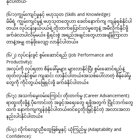
နိုင်ပါတယ်-
(၆/၁)ကျွမ်းကျင်မှုနှင့် ဗဟုသုတ (Skills and Knowledge):
မိမိရဲ့ ကျွမ်းကျင်မှုနဲ့ ဗဟုသုတတွေဟာ ခေတ်နောက်ကျ ကျန်ရစ်နိုင်ပါ
တယ်။ လုပ်ငန်းနယ်ပယ်ရဲ့တိုးတက်ပြောင်းလဲမှုတွေနဲ့ အမီလိုက်နိုင်ဖို့
ခက်ခဲလာပါလိမ့်မယ်။ ရှိရင်းစွဲ အရည်အချင်းတွေဟာအချိန်ကြာလာ
တာနဲ့အမျှ တန်ဖိုးလျော့ လာနိုင်ပါတယ်။
(၆/၂) လုပ်ငန်းခွင် စွမ်းဆောင်ရည် (Job Performance and
Productivity):
အလုပ်ကို လုပ်ရတာ စိန်ခေါ်မှုများ များလာနိုင်ပြီး စွမ်းဆောင်ရည်နဲ့
ထုတ်လုပ်နိုင်စွမ်း ကျဆင်း လာနိုင်ပါတယ်။အသစ်ပေါ်လာတဲ့ စိန်ခေါ်မှု
တွေကို ကိုင်တွယ်ဖြေရှင်းဖို့ ခက်ခဲနိုင်ပါတယ်။
(၆/၃) အသက်မွေးဝမ်းကြောင်း တိုးတက်မှု (Career Advancement):
ရာထူးတိုးဖို့နဲ့ ပိုကောင်းတဲ့ အခွင့်အရေးတွေ ရဖို့အတွက် ပြိုင်ဘက်တွေ
ထက် နောက်ကျကျန်ခဲ့နိုင်ပါတယ်။ဝင်ငွေတိုးမြှင့်နိုင်တဲ့ အလားအလာ
နည်းပါးနိုင်ပါတယ်။
(၆/၄) လိုက်လျောညီထွေဖြစ်မှုနှင့် ယုံကြည်မှု (Adaptability and
Confidence):