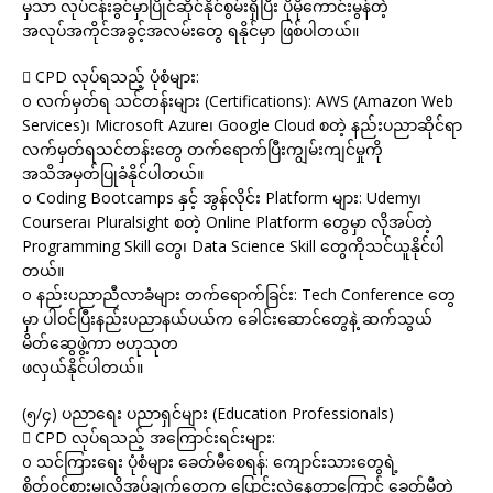
မှသာ လုပ်ငန်းခွင်မှာပြိုင်ဆိုင်နိုင်စွမ်းရှိပြီး ပိုမိုကောင်းမွန်တဲ့
အလုပ်အကိုင်အခွင့်အလမ်းတွေ ရနိုင်မှာ ဖြစ်ပါတယ်။
 CPD လုပ်ရသည့် ပုံစံများ:
o လက်မှတ်ရ သင်တန်းများ (Certifications): AWS (Amazon Web
Services)၊ Microsoft Azure၊ Google Cloud စတဲ့ နည်းပညာဆိုင်ရာ
လက်မှတ်ရသင်တန်းတွေ တက်ရောက်ပြီးကျွမ်းကျင်မှုကို
အသိအမှတ်ပြုခံနိုင်ပါတယ်။
o Coding Bootcamps နှင့် အွန်လိုင်း Platform များ: Udemy၊
Coursera၊ Pluralsight စတဲ့ Online Platform တွေမှာ လိုအပ်တဲ့
Programming Skill တွေ၊ Data Science Skill တွေကိုသင်ယူနိုင်ပါ
တယ်။
o နည်းပညာညီလာခံများ တက်ရောက်ခြင်း: Tech Conference တွေ
မှာ ပါဝင်ပြီးနည်းပညာနယ်ပယ်က ခေါင်းဆောင်တွေနဲ့ ဆက်သွယ်
မိတ်ဆွေဖွဲ့ကာ ဗဟုသုတ
ဖလှယ်နိုင်ပါတယ်။
(၅/၄) ပညာရေး ပညာရှင်များ (Education Professionals)
 CPD လုပ်ရသည့် အကြောင်းရင်းများ:
o သင်ကြားရေး ပုံစံများ ခေတ်မီစေရန်: ကျောင်းသားတွေရဲ့
စိတ်ဝင်စားမှု၊လိုအပ်ချက်တွေက ပြောင်းလဲနေတာကြောင့် ခေတ်မီတဲ့