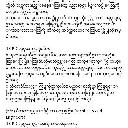
တ္မီတဲ့ သင္ၾကားနည္းစနစ္ေတြ၊စိတ္ ပညာဆိုင္ရာ ခ်ဥ္းကပ္ပုံေတြကို
ေလ့လာဖို႔လိုအပ္ပါတယ္။
o သုေတသနႏွင့္ ပညာရပ္ဆိုင္ရာ တိုးတက္မႈ: ကိုယ့္ရဲ႕ဘာသာရပ္နယ္ပယ္
မွာ ေနာက္ဆုံးေပၚရွာေဖြေတြ႕ရွိမႈေတြကို အၿမဲေလ့လာၿပီး
ေက်ာင္းသားေတြကို တိက်တဲ့ အခ်က္အလက္ေတြေပးႏိုင္ဖို႔လိုအပ္
ပါတယ္။
 CPD လုပ္ရသည့္ ပုံစံမ်ား:
o ပညာေရးဆိုင္ရာ သင္တန္းမ်ား: ဆရာအတတ္ပညာဆိုင္ရာ အလုပ္႐ုံေ
ဆြးေႏြးပြဲေတြ၊ဒီပလိုမာသင္တန္းေတြ တက္ေရာက္ႏိုင္ပါတယ္။
o သုေတသန လုပ္ငန္းမ်ား: ကိုယ့္ရဲ႕ဘာသာရပ္နယ္ပယ္မွာ သုေတသနလု
ပ္ငန္းေတြလုပ္ေဆာင္ၿပီး ေဆာင္းပါးေတြ ေရးသားထုတ္ေဝႏို
င္ပါတယ္။
o ညီလာခံမ်ားႏွင့္ ကြန္ရက္ခ်ိတ္ဆက္မႈမ်ား: ပညာေရးဆိုင္ရာ ကြန္ဖရင့္ေ
တြ၊ ေဆြးေႏြးပြဲေတြတက္ေရာက္ၿပီး အေတြ႕အႀကဳံရွိတဲ့
ပညာရွင္ေတြနဲ႔ ေဆြးေႏြးဖလွယ္ႏိုင္ပါတယ္။
(၅/၅) ဗိသုကာႏွင့္ အင္ဂ်င္နီယာ ပညာရွင္မ်ား (Architects and
Engineers)
 CPD လုပ္ရသည့္ အေၾကာင္းရင္းမ်ား: