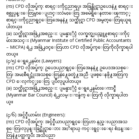
(က) CPD လိုအပ္ခ်က္: စာရင္းကိုင္ပညာရပ္၊ အခြန္ဆိုင္ရာဥပေဒနဲ႔ စာရင္း
စစ္လုပ္ငန္းေတြမွာေျပာင္းလဲမႈေတြ အၿမဲရွိေနတာေၾကာင့္
စာရင္းကိုင္ပညာရွင္ေတြအေနနဲ႔ သက္ဆိုင္ရာ CPD အမွတ္ေတြရယူရ
ပါတယ္။
(ခ) သက္ဆိုင္ရာအဖြဲ႕အစည္း: ျမန္မာႏိုင္ငံ လက္မွတ္ရျပည္သူ႔စာရင္းကိုင္
မ်ားအသင္း (Myanmar Institute of Certified Public Accountants
– MICPA) ရဲ႕ အဖြဲ႕ဝင္ေတြဟာ CPD လိုအပ္ခ်က္ေတြကိုလိုက္နာရပါ
တယ္။
(၄/၅) ေရွ႕ေနမ်ား (Lawyers):
(က) CPD လိုအပ္ခ်က္: ဥပေဒပညာရွင္ေတြအေနနဲ႔ ဥပေဒအသစ္ေ
တြ၊ အမႈစီရင္ထုံးအသစ္ေတြနဲ႔ေခတ္နဲ႔အညီ ျဖစ္ေနဖို႔အတြက္
CPD ေလ့က်င့္မႈေတြ ျပဳလုပ္ရပါတယ္။
(ခ) သက္ဆိုင္ရာအဖြဲ႕အစည္း: ျမန္မာႏိုင္ငံ ေရွ႕ေနမ်ားေကာင္စီ
(Myanmar Bar Council) ရဲ႕လမ္းၫႊန္ခ်က္ ေတြကို လိုက္နာရပါတ
ယ္။
(၄/၆) အင္ဂ်င္နီယာမ်ား (Engineers):
(က) CPD လိုအပ္ခ်က္: အင္ဂ်င္နီယာပညာရွင္ေတြဟာ နည္းပညာအသ
စ္ေတြ၊လုပ္ငန္းခြင္ဆိုင္ရာေဘး အႏၲရာယ္ ကင္းရွင္းေရး စံႏႈန္းေ
တြနဲ႔ပတ္သက္ၿပီး အသိပညာ