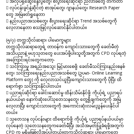
 အလုပ်ရုံဆွေးနွေးပွဲတွေ၊ စီးပွားရေးဆိုင်ရာ ညီလာခံတွေ တက်တာ
 လုပ်ငန်းခွင်နဲ့ဆိုင်တဲ့ စာအုပ်တွေ၊ ဂျာနယ်တွေ၊ Research Paper
တွေ အမြဲဖတ်ရှုနေတာ
 နည်းပညာအသစ်တွေ၊ စီးပွားရေးဆိုင်ရာ Trend အသစ်တွေကို
လေ့လာနေတာ စသဖြင့်လုပ်ဆောင်နိုင်ပါတယ်။
(၅/၇) တက္ကသိုလ်ဆရာ၊ ပါမောက္ခများ
တက္ကသိုလ်ဆရာတွေရဲ့ တာဝန်က ကျောင်းသားတွေကို ခေတ်မီတဲ့
အသိပညာနဲ့ ဗဟုသုတတွေ ပေးအပ်ဖို့ပါ။သူတို့အတွက် CPD လုပ်ရတဲ့
အကြောင်းရင်းတွေကတော့-
 သင်ကြားမှု အရည်အသွေး မြင့်မားစေဖို့: ခေတ်မီသင်ကြားနည်းစနစ်
တွေ၊ သင်ကြားရေးနည်းပညာအသစ်တွေ (ဥပမာ- Online Learning
Platform တွေ) ကို လေ့လာသင်ယူပြီးကျောင်းသားတွေကို ပိုပြီး ထိ
ရောက်စွာ သင်ကြားနိုင်ပါတယ်။
 ပညာရပ်ဆိုင်ရာ ခေါင်းဆောင်မှု ထိန်းသိမ်းနိုင်ဖို့: ကိုယ့်ရဲ့ ပညာရပ်
နယ်ပယ်မှာ နောက်ဆုံးပေါ်သုတေသနတွေ၊ တွေ့ရှိချက်တွေကို အမြဲ
လေ့လာပြီး ကျောင်းသားတွေကို အကောင်းဆုံးလမ်းညွှန်ပေးနိုင်ပါ
တယ်။
 သုတေသန လုပ်ငန်းများ ထိရောက်ဖို့: ကိုယ့်ရဲ့ ပညာရပ်နယ်ပယ်မှာ
လုပ်နေတဲ့ သုတေသနတွေကခေတ်မီပြီး အသိအမှတ်ပြုခံရဖို့အတွက်
CPD က မရှိမဖြစ်လိုအပ်ပါတယ်။တက္ကသိုလ်ဆရာ၊ ပါမောက္ခတွေ