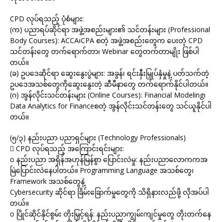
CPD လုပ်ရသည့် ပုံစံများ:
(က) ပညာရပ်ဆိုင်ရာ အဖွဲ့အစည်းများ၏ သင်တန်းများ (Professional
Body Courses): ACCA၊CPA စတဲ့ အဖွဲ့အစည်းတွေက ပေးတဲ့ CPD
သင်တန်းတွေ တက်ရောက်တာ၊ Webinar တွေတက်တာမျိုး ဖြစ်ပါ
တယ်။
(ခ) ဥပဒေဆိုင်ရာ ဆွေးနွေးပွဲများ: အခွန်၊ ရင်းနှီးမြှုပ်နှံမှုနဲ့ ပတ်သက်တဲ့
ဥပဒေအသစ်တွေကိုဆွေးနွေးတဲ့ ဆီမီနာတွေ တက်ရောက်နိုင်ပါတယ်။
(ဂ) အွန်လိုင်းသင်တန်းများ (Online Courses): Financial Modeling၊
Data Analytics for Financeစတဲ့ အွန်လိုင်းသင်တန်းတွေ သင်ယူနိုင်ပါ
တယ်။
(၅/၃) နည်းပညာ ပညာရှင်များ (Technology Professionals)
 CPD လုပ်ရသည့် အကြောင်းရင်းများ:
o နည်းပညာ အရှိန်အဟုန်မြန်စွာ ပြောင်းလဲမှု: နည်းပညာလောကကအ
မြဲပြောင်းလဲနေပါတယ်။ Programming Language အသစ်တွေ၊
Framework အသစ်တွေနဲ့
Cybersecurity ဆိုင်ရာ ခြိမ်းခြောက်မှုတွေကို သိရှိနားလည်ဖို့ လိုအပ်ပါ
တယ်။
o ပြိုင်ဆိုင်နိုင်စွမ်း တိုးမြှင့်ရန်: နည်းပညာကျွမ်းကျင်မှုတွေ တိုးတက်နေ