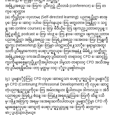
အဖြဲ႕အစည္းေတြက ျပဳလုပ္တဲ့ ညီလာခံ (conference) ေတြ တ
က္ေရာက္တာ။
(ခ) ကိုယ္တိုင္ေလ့လာမႈ (Self-directed learning): ပညာရပ္ဆိုင္ရာ စာအု
ပ္ေတြ၊ ေဆာင္းပါးေတြ၊ဂ်ာနယ္ေတြ ဖတ္ရႈတာ။ အြန္လိုင္း သင္ခ
န္းစာ (online courses) ေတြ၊ ဗီဒီယိုေတြ ၾကည့္ရႈတာ။လုပ္ငန္း
ခြင္နဲ႔ဆိုင္တဲ့ podcast ေတြ၊ vlog ေတြ နားေထာင္တာ၊ ၾကည့္ရႈတာ။
ပညာရပ္ဆိုင္ရာ အဖြဲ႕အစည္းေတြရဲ႕အစည္းအေဝးေတြ၊ ကြန္ရက္ခ်ိ
တ္ဆက္မႈ (networking) ပြဲေတြမွာ ပါဝင္တာ။သို႔ေသာ္ဒီေနရာမွာအထူး
သတိျပဳရမွာကေတာ့ ပေရာ္ဖက္ရွင္နယ္ေတြအေနနဲ႔ မိမိရဲ႕ သက္ဆိုင္ရာ
အဖြဲ႕အစည္းကအသိအမွတ္ျပဳထားတဲ့ တရားဝင္ CPD ေဆာင္႐ြ
က္မႈကိုမျဖစ္မေနလုပ္ဖို႔လိုအပ္ပါတယ္။ ဒါမွသာ တရားဝင္ CPD အသိအမွ
တ္ျပဳမႈရရွိၿပီးေတာ့ မွတ္တမ္းဝင္ႏိုင္မွာျဖစ္ပါတယ္။
(၄) ျမန္မာႏိုင္ငံတြင္ CPD လုပ္ေဆာင္ရေသာ ပေရာ္ဖက္ရွင္နယ္မ်ားျမန္မာႏိုင္ငံ
မွာ CPD (Continuing Professional Development) ကို လုပ္ေဆာင္ရ
တဲ့ပညာရွင္အလုပ္အကိုင္ေတြ အမ်ားအျပား ရွိပါတယ္။ ဒါကလည္း အဲဒီ
ပညာရပ္ေတြရဲ႕ စံႏႈန္းေတြနဲ႔အရည္အေသြးေတြကို ထိန္းသိ
မ္းဖို႔အတြက္ အရမ္းအေရးႀကီးပါတယ္။ ျမန္မာႏိုင္ငံမွာ CPD ကို
မျဖစ္မေနလုပ္ေဆာင္ရတဲ့ ပေရာ္ဖက္ရွင္နယ္လုပ္ငန္းေတြကို ဆက္လက္ေ
ဖာ္ျပသြားပါ့မယ္။