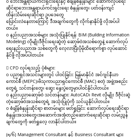
o ဘေးအန္တရာယ်ကင်းရှင်းရေးနှင့် စံချိန်စံနှုန်းများ: ဆောက်လုပ်ရေး
ဆိုင်ရာဘေးအန္တရာယ်ကင်းရှင်းရေး စံနှုန်းတွေ၊ ပတ်ဝန်းကျင်
ထိန်းသိမ်းရေးဆိုင်ရာ ဥပဒေတွေ
ပြောင်းလဲနေတာကြောင့် ဒီအချက်တွေကို လိုက်နာနိုင်ဖို့ လိုအပ်ပါ
တယ်။
o နည်းပညာအသစ်များ အသုံးပြုနိုင်ရန်: BIM (Building Information
Modeling) လိုမျိုးဒီဇိုင်းရေးဆွဲတဲ့ ဆော့ဖ်ဝဲအသစ်တွေနဲ့ ဆောက်လုပ်
ရေးနည်းပညာအ သစ်တွေကို လေ့လာပြီးပိုမိုထိရောက်စွာ လုပ်ဆောင်
နိုင်ဖို့ လိုအပ်ပါတယ်။
 CPD လုပ်ရသည့် ပုံစံများ:
o ပညာရှင်အသင်းများတွင် ပါဝင်ခြင်း: မြန်မာနိုင်ငံ အင်ဂျင်နီယာ
ကောင်စီ (MEPC)၊ဗိသုကာပညာရှင်ကောင်စီ (MAC) စတဲ့ အဖွဲ့အစည်း
တွေရဲ့ သင်တန်းတွေ၊ ဆွေး နွေးပွဲတွေမှာပါဝင်နိုင်ပါတယ်။
o နည်းပညာဆော့ဖ်ဝဲ သင်တန်းများ: AutoCAD၊ Revit လိုမျိုး ဒီဇိုင်းဆွဲ
တဲ့ဆော့ဖ်ဝဲအသစ်တွေရဲ့ အသုံးပြုပုံကို သင်ယူနိုင်ပါတယ်။
o စံချိန်စံနှုန်းဆိုင်ရာ စာတမ်းများ ဖတ်ရှုခြင်း: ဆောက်လုပ်ရေးဆိုင်ရာ
စံနှုန်းအသစ်တွေ၊အဆောက်အအုံတည်ဆောက်ရေးဆိုင်ရာ လမ်းညွှန်
ချက်တွေကို ဖတ်ရှုလေ့ လာနိုင်ပါတယ်။
(၅/၆) Management Consultant နှင့် Business Consultant များ