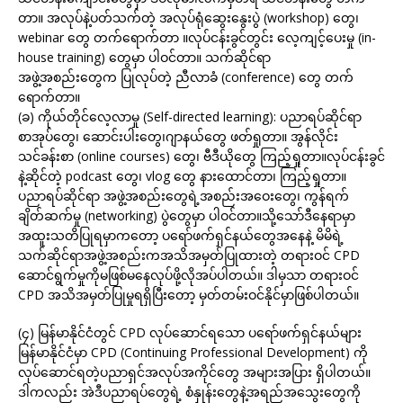
တာ။ အလုပ်နဲ့ပတ်သက်တဲ့ အလုပ်ရုံဆွေးနွေးပွဲ (workshop) တွေ၊
webinar တွေ တက်ရောက်တာ ။လုပ်ငန်းခွင်တွင်း လေ့ကျင့်ပေးမှု (in-
house training) တွေမှာ ပါဝင်တာ။ သက်ဆိုင်ရာ
အဖွဲ့အစည်းတွေက ပြုလုပ်တဲ့ ညီလာခံ (conference) တွေ တက်
ရောက်တာ။
(ခ) ကိုယ်တိုင်လေ့လာမှု (Self-directed learning): ပညာရပ်ဆိုင်ရာ
စာအုပ်တွေ၊ ဆောင်းပါးတွေ၊ဂျာနယ်တွေ ဖတ်ရှုတာ။ အွန်လိုင်း
သင်ခန်းစာ (online courses) တွေ၊ ဗီဒီယိုတွေ ကြည့်ရှုတာ။လုပ်ငန်းခွင်
နဲ့ဆိုင်တဲ့ podcast တွေ၊ vlog တွေ နားထောင်တာ၊ ကြည့်ရှုတာ။
ပညာရပ်ဆိုင်ရာ အဖွဲ့အစည်းတွေရဲ့အစည်းအဝေးတွေ၊ ကွန်ရက်
ချိတ်ဆက်မှု (networking) ပွဲတွေမှာ ပါဝင်တာ။သို့သော်ဒီနေရာမှာ
အထူးသတိပြုရမှာကတော့ ပရော်ဖက်ရှင်နယ်တွေအနေနဲ့ မိမိရဲ့
သက်ဆိုင်ရာအဖွဲ့အစည်းကအသိအမှတ်ပြုထားတဲ့ တရားဝင် CPD
ဆောင်ရွက်မှုကိုမဖြစ်မနေလုပ်ဖို့လိုအပ်ပါတယ်။ ဒါမှသာ တရားဝင်
CPD အသိအမှတ်ပြုမှုရရှိပြီးတော့ မှတ်တမ်းဝင်နိုင်မှာဖြစ်ပါတယ်။
(၄) မြန်မာနိုင်ငံတွင် CPD လုပ်ဆောင်ရသော ပရော်ဖက်ရှင်နယ်များ
မြန်မာနိုင်ငံမှာ CPD (Continuing Professional Development) ကို
လုပ်ဆောင်ရတဲ့ပညာရှင်အလုပ်အကိုင်တွေ အများအပြား ရှိပါတယ်။
ဒါကလည်း အဲဒီပညာရပ်တွေရဲ့ စံနှုန်းတွေနဲ့အရည်အသွေးတွေကို