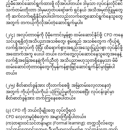
ည့်မီအောင်ဆောင်ရွက်ထားဖို့ လိုအပ်ပါတယ်။ ဒါမှသာ လုပ်ငန်းလိုင်စင်
သက်တမ်းတိုးတာ ဒါမှမဟုတ်ပရော်ဖက် ရှင်နယ် အသိအမှတ်ပြုမှုတွေ
ကို ဆက်လက်ရရှိနိုင်မှာပါ။ဒါကလည်းလက်တွေ့ဆောင်ရွက်နေသူတွေ
အတွက် တကယ့်ကိုလိုအပ်တဲ့ဆောင်ရွက်မှုပါ။
(၂/၄) အလုပ်တာဝန်ကို ပိုမိုကောင်းမွန်စွာ ထမ်းဆောင်နိုင်ဖို့: CPD ကနေ
သင်ယူရရှိတဲ့အသိပညာအသစ်တွေ၊ စွမ်းရည် အသစ်တွေက ကိုယ့်ရဲ့
လက်ရှိအလုပ်ကို ပိုပြီး ထိရောက်စွာ၊အရည်အသွေးပြည့်ဝစွာ လုပ်နိုင်ဖို့
အထောက်အကူ ပေးပါ တယ်။ လက်တွေ့လုပ်ဆောင်နေသူတွေအနေနဲ့
လက်ရှိအခြေအနေနဲ့ကိုက်ညီတဲ့ အသိပညာဗဟုသုတရှိနေမှသာ မိမိ
ထမ်းဆောင်တဲ့တာဝန်တွေကိုမှန်ကန်စွာဖြင့်ဆောင်ရွက်နိုင်မှာဖြစ်ပါ
တယ်။
(၂/၅) စိတ်ဓာတ်ခွန်အား တိုးတက်စေဖို့: အမြဲတမ်းလေ့လာနေတဲ့
အတွက် ကိုယ့်ကိုယ်ကိုယ် ယုံကြည်မှုတိုးလာစေပြီး လုပ်ငန်းခွင်မှာ
စိတ်ဓာတ်ခွန်အား တက်ကြွနေစေပါတယ်။
(၃) CPD ကို ဘယ်လိုမျိုးတွေ လုပ်လို့ရလဲ
CPD လေ့လာမှုပုံစံတွေက အများကြီးရှိပါတယ်။
(က)တရားဝင်သင်တန်းများ (Formal learning): တက္ကသိုလ်တွေ၊
သင်တန်းကျောင်းတွေမှာ ဒီပလိုမာ၊လက်မှတ်ရ သင်တန်းတွေ တက်