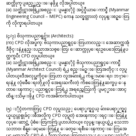
ဆက္တိုက္ျဖည့္ဆည္းေနဖို႔ လိုအပ္ပါတယ္။
(ခ) သက္ဆိုင္ရာအဖြဲ႕အစည္း: ျမန္မာႏိုင္ငံ အင္ဂ်င္နီယာေကာင္စီ (Myanmar
Engineering Council – MEPC) ကေန သတ္မွတ္ထားတဲ့ လုပ္ငန္းစဥ္ေတြ
ကို လိုက္နာရပါတယ္။
(၄/၇) ဗိသုကာပညာရွင္မ်ား (Architects):
(က) CPD လိုအပ္ခ်က္: ဗိသုကာပညာရွင္ေတြဟာလည္း အေဆာက္အအုံ
ဒီဇိုင္းနဲ႔နည္းပညာအသစ္ေတြ၊ ေဆာက္လုပ္ေရးဥပေဒေတြနဲ႔ပ
တ္သက္ၿပီး CPD လုပ္ရပါတယ္။
(ခ) သက္ဆိုင္ရာအဖြဲ႕အစည္း: ျမန္မာႏိုင္ငံ ဗိသုကာပညာရွင္ေကာင္စီ
(Myanmar Architect Council) ရဲ႕ စည္းမ်ဥ္းေတြအတိုင္း လုပ္ရ
ပါတယ္။ဒီအလုပ္အကိုင္ေတြဟာ လူအမ်ားရဲ႕ က်န္းမာေရး၊ ဘ႑ာေ
ရးနဲ႔ လုံၿခဳံေရးတို႔လို အေရးႀကီးတဲ့ ကိစၥေတြနဲ႔ဆက္စပ္ ေန
တာေၾကာင့္ ပညာရွင္ေတြရဲ႕ အရည္အေသြးကို ျမင့္မားေအာင္
ထိန္းသိမ္းဖို႔ CPD ကအဓိကက်ပါတယ္။
(၅) ႏိုင္ငံတကာတြင္ CPD လုပ္ရသည့္ ပေရာ္ဖက္ရွင္နယ္ မ်ားပေရာ္ဖက္ရွင္န
ယ္နယ္ပယ္တစ္ခုခ်င္းစီအလိုက္ CPD လုပ္ရတဲ့ အေၾကာင္းရင္းေတြနဲ႔
လုပ္ေဆာင္တဲ့ ပုံစံေတြကကြဲျပားပါတယ္။ လုပ္ငန္းနယ္ပယ္ရဲ႕ သေဘာ
သဘာဝ၊ စိန္ေခၚမႈေတြနဲ႔ ေခတ္ေရစီးေၾကာင္းေတြအေ
ပၚ မူတည္ၿပီး CPD ရဲ႕ ဦးတည္ခ်က္ေတြကလည္း ေျပာင္းလဲႏိုင္