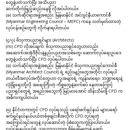
တွေနဲ့ပတ်သက်ပြီး အသိပညာ
ဆက်တိုက်ဖြည့်ဆည်းနေဖို့ လိုအပ်ပါတယ်။
(ခ) သက်ဆိုင်ရာအဖွဲ့အစည်း: မြန်မာနိုင်ငံ အင်ဂျင်နီယာကောင်စီ
(Myanmar Engineering Council – MEPC) ကနေ သတ်မှတ်ထားတဲ့
လုပ်ငန်းစဉ်တွေကို လိုက်နာရပါတယ်။
(၄/၇) ဗိသုကာပညာရှင်များ (Architects):
(က) CPD လိုအပ်ချက်: ဗိသုကာပညာရှင်တွေဟာလည်း
အဆောက်အအုံဒီဇိုင်းနဲ့နည်းပညာအသစ်တွေ၊ ဆောက်လုပ်ရေးဥပဒေ
တွေနဲ့ပတ်သက်ပြီး CPD လုပ်ရပါတယ်။
(ခ) သက်ဆိုင်ရာအဖွဲ့အစည်း: မြန်မာနိုင်ငံ ဗိသုကာပညာရှင်ကောင်စီ
(Myanmar Architect Council) ရဲ့ စည်းမျဉ်းတွေအတိုင်း လုပ်ရပါ
တယ်။ဒီအလုပ်အကိုင်တွေဟာ လူအများရဲ့ ကျန်းမာရေး၊ ဘဏ္ဍာရေးနဲ့
လုံခြုံရေးတို့လို အရေးကြီးတဲ့ ကိစ္စတွေနဲ့ဆက်စပ် နေတာကြောင့်
ပညာရှင်တွေရဲ့ အရည်အသွေးကို မြင့်မားအောင် ထိန်းသိမ်းဖို့ CPD က
အဓိကကျပါတယ်။
(၅) နိုင်ငံတကာတွင် CPD လုပ်ရသည့် ပရော်ဖက်ရှင်နယ် များပရော်
ဖက်ရှင်နယ်နယ်ပယ်တစ်ခုချင်းစီအလိုက် CPD လုပ်ရတဲ့
အကြောင်းရင်းတွေနဲ့ လုပ်ဆောင်တဲ့ ပုံစံတွေကကွဲပြားပါတယ်။
လုပ်ငန်းနယ်ပယ်ရဲ့ သဘောသဘာဝ၊ စိန်ခေါ်မှုတွေနဲ့ ခေတ်