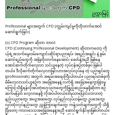
Professional များအတွက် CPD (ကျွမ်းကျင်မှုကိုတိုးတက်အောင်
ဆောင်ရွက်ခြင်း)
(၁) CPD Program ဆိုတာ ဘာလဲ
CPD (Continuing Professional Development) ဆိုတာကတော့ ကို
ယ့်ရဲ့အသက်မွေးဝမ်းကျောင်းဆိုင်ရာပညာရပ်၊ အရည်အချင်း နဲ့ စွမ်း
ဆောင်ရည်တွေကို အမြဲတိုးတက်နေအောင်၊ ခေတ်နဲ့အညီ ဖြစ်နေ
အောင်ဆက်တိုက်လေ့လာ သင်ယူနေတဲ့ လုပ်ငန်းစဉ်တစ်ခုပဲ ဖြစ်ပါ
တယ်။ ဒီလိုဆက်တိုက်လေ့လာခြင်းဟာအလုပ်လုပ်နေ တဲ့ ပညာရှင်တွေ
(professionals) အတွက် အရမ်းအရေးကြီးပါတယ်။ ပညာရပ်တစ်ခုကို
မိမိလေ့လာသင်ယူစဉ်က အခြေအနေနဲ့ လက်ရှိ အခြေအနေကွာခြားမှု
ကြောင့်သိရှိရန်လိုအပ်တဲ့ဗဟုသုတတွေကိုဖြည့်ဆည်းနေဖို့ဆိုတာ စဉ်
ဆက်မပြတ် လေ့လာနေဖို့ လိုအပ်ပါတယ်။ဒါမှသာပြောင်းလဲလာတဲ့
နည်းပညာတွေ၊ အယူအဆတွေ၊ လုပ်နည်းလုပ်ဟန်တွေ၊ ဥပဒေတွေ၊
လုပ်ထုံးလုပ်နည်းတွေ၊ ညွှန်ကြားချက်တွေ၊ ကန့်သတ်ချက်တွေကို သိရှိ
ပြီးတော့ ကာလဒေသအခြေအနေနဲ့အညီ ဆောင်ရွက်နိုင်မှာဖြစ်ပါတယ်။