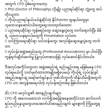
အတွက် CPD ပုံစံတွေကတော့-
 PhD (Doctor of Philosophy) လိုမျိုး ပညာရပ်ဆိုင်ရာ ဘွဲ့တွေ ထပ်
တိုးယူတာ
 ကိုယ့်ပညာရပ်နယ်ပယ်နဲ့ဆိုင်တဲ့ နိုင်ငံတကာ ဂျာနယ်တွေမှာ
သုတေသနဆောင်းပါးတွေရေးသားထုတ်ဝေတာ
 ပညာရေးဆိုင်ရာ ကွန်ဖရင့်တွေ၊ ဆွေးနွေးပွဲတွေ တက်ရောက်ပြီး မိမိ
ရဲ့ သုတေသနရလဒ်တွေကို Presentation လုပ်တာ
 သင်ကြားရေးဆိုင်ရာ သင်တန်းတွေ၊ အလုပ်ရုံဆွေးနွေးပွဲတွေ တက်
တာ
 လုပ်ငန်းအဖွဲ့အစည်းတွေ (Professional Associations) မှာ ပါဝင်ပြီး
ကွန်ရက်ချိတ်ဆက်မှု ပြုလုပ်တာစသဖြင့် လုပ်ဆောင်နိုင်ပါတယ်။
ဒီအလုပ်အကိုင်တွေဟာ အဖွဲ့အစည်းရဲ့ စည်းမျဉ်းအရ မဖြစ်မနေ CPD
လုပ်ရမယ်လို့ သတ်မှတ်ထားတာမျိုးမရှိပေမယ့် ကိုယ့်ရဲ့ လုပ်ငန်းခွင်
အရည်အချင်းနဲ့ ပရော်ဖက်ရှင်နယ် ဂုဏ်သိက္ခာကို ထိန်းသိမ်းဖို့အတွက်
CPD ဟာ အလွန်အရေးပါတဲ့ လုပ်ငန်းစဉ်တစ်ခု ဖြစ်ပါတယ်။
(၆) CPD မလုပ်သူ၏ အားနည်းချက်များ
CPD ကို အလေးမထားဘဲ လက်ရှိအခြေအနေအတိုင်းသာ ဆက်လက်
ရပ်တည်နေသူတွေဟာ‌အောက်ပါအားနည်းချက် များစွာကို ကြုံတွေ့ရ