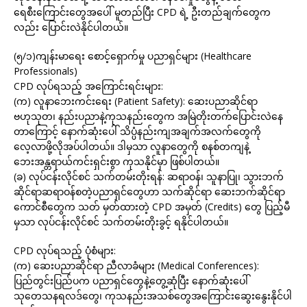
ရေစီးကြောင်းတွေအပေါ် မူတည်ပြီး CPD ရဲ့ ဦးတည်ချက်တွေက
လည်း ပြောင်းလဲနိုင်ပါတယ်။
(၅/၁)ကျန်းမာရေး စောင့်ရှောက်မှု ပညာရှင်များ (Healthcare
Professionals)
CPD လုပ်ရသည့် အကြောင်းရင်းများ:
(က) လူနာဘေးကင်းရေး (Patient Safety): ဆေးပညာဆိုင်ရာ
ဗဟုသုတ၊ နည်းပညာနဲ့ကုသနည်းတွေက အမြဲတိုးတက်ပြောင်းလဲနေ
တာကြောင့် နောက်ဆုံးပေါ် သိပ္ပံနည်းကျအချက်အလက်တွေကို
လေ့လာဖို့လိုအပ်ပါတယ်။ ဒါမှသာ လူနာတွေကို စနစ်တကျနဲ့
ဘေးအန္တရာယ်ကင်းရှင်းစွာ ကုသနိုင်မှာ ဖြစ်ပါတယ်။
(ခ) လုပ်ငန်းလိုင်စင် သက်တမ်းတိုးရန်: ဆရာဝန်၊ သူနာပြု၊ သွားဘက်
ဆိုင်ရာဆရာဝန်စတဲ့ပညာရှင်တွေဟာ သက်ဆိုင်ရာ ဆေးဘက်ဆိုင်ရာ
ကောင်စီတွေက သတ် မှတ်ထားတဲ့ CPD အမှတ် (Credits) တွေ ပြည့်မီ
မှသာ လုပ်ငန်းလိုင်စင် သက်တမ်းတိုးခွင့် ရနိုင်ပါတယ်။
CPD လုပ်ရသည့် ပုံစံများ:
(က) ဆေးပညာဆိုင်ရာ ညီလာခံများ (Medical Conferences):
ပြည်တွင်းပြည်ပက ပညာရှင်တွေနဲ့တွေ့ဆုံပြီး နောက်ဆုံးပေါ်
သုတေသနရလဒ်တွေ၊ ကုသနည်းအသစ်တွေအကြောင်းဆွေးနွေးနိုင်ပါ