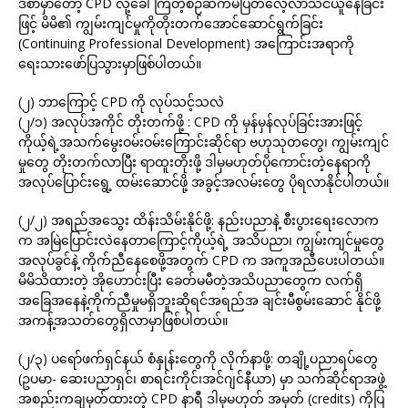
ဒီစာမှာတော့ CPD လို့ခေါ်ကြတဲ့စဉ်ဆက်မပြတ်လေ့လာသင်ယူနေခြင်း
ဖြင့် မိမိ၏ ကျွမ်းကျင်မှုကိုတိုးတက်အောင်ဆောင်ရွက်ခြင်း
(Continuing Professional Development) အကြောင်းအရာကို
ရေးသားဖော်ပြသွားမှာဖြစ်ပါတယ်။
(၂) ဘာကြောင့် CPD ကို လုပ်သင့်သလဲ
(၂/၁) အလုပ်အကိုင် တိုးတက်ဖို့ : CPD ကို မှန်မှန်လုပ်ခြင်းအားဖြင့်
ကိုယ့်ရဲ့အသက်မွေးဝမ်းဝမ်းကြောင်းဆိုင်ရာ ဗဟုသုတတွေ၊ ကျွမ်းကျင်
မှုတွေ တိုးတက်လာပြီး ရာထူးတိုးဖို့ ဒါမှမဟုတ်ပိုကောင်းတဲ့နေရာကို
အလုပ်ပြောင်းရွေ့ ထမ်းဆောင်ဖို့ အခွင့်အလမ်းတွေ ပိုရလာနိုင်ပါတယ်။
(၂/၂) အရည်အသွေး ထိန်းသိမ်းနိုင်ဖို့: နည်းပညာနဲ့ စီးပွားရေးလောက
က အမြဲပြောင်းလဲနေတာကြောင့်ကိုယ့်ရဲ့ အသိပညာ၊ ကျွမ်းကျင်မှုတွေ
အလုပ်ခွင်နဲ့ ကိုက်ညီနေစေဖို့အတွက် CPD က အကူအညီပေးပါတယ်။
မိမိသိထားတဲ့ အိုဟောင်းပြီး ခေတ်မမီတဲ့အသိပညာတွေက လက်ရှိ
အခြေအနေနဲ့ကိုက်ညီမှုမရှိဘူးဆိုရင်အရည်အ ချင်းမီစွမ်းဆောင် နိုင်ဖို့
အကန့်အသတ်တွေရှိလာမှာဖြစ်ပါတယ်။
(၂/၃) ပရော်ဖက်ရှင်နယ် စံနှုန်းတွေကို လိုက်နာဖို့: တချို့ပညာရပ်တွေ
(ဥပမာ- ဆေးပညာရှင်၊ စာရင်းကိုင်၊အင်ဂျင်နီယာ) မှာ သက်ဆိုင်ရာအဖွဲ့
အစည်းကချမှတ်ထားတဲ့ CPD နာရီ ဒါမှမဟုတ် အမှတ် (credits) ကိုပြ