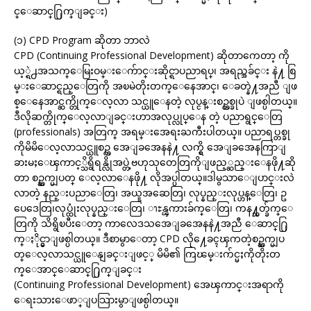
င္ေဆာင္႐ြက္ျခင္း)
(၁) CPD Program ဆိုတာ ဘာလဲ
CPD (Continuing Professional Development) ဆိုတာကေတာ့ ကို
ယ့္ရဲ႕အသက္ေမြးဝမ္းေက်ာင္းဆိုင္ရာပညာရပ္၊ အရည္အခ်င္း နဲ႔ စြ
မ္းေဆာင္ရည္ေတြကို အၿမဲတိုးတက္ေနေအာင္၊ ေခတ္နဲ႔အညီ ျဖ
စ္ေနေအာင္ဆက္တိုက္ေလ့လာ သင္ယူေနတဲ့ လုပ္ငန္းစဥ္တစ္ခုပဲ ျဖစ္ပါတယ္။
ဒီလိုဆက္တိုက္ေလ့လာျခင္းဟာအလုပ္လုပ္ေန တဲ့ ပညာရွင္ေတြ
(professionals) အတြက္ အရမ္းအေရးႀကီးပါတယ္။ ပညာရပ္တစ္ခု
ကိုမိမိေလ့လာသင္ယူစဥ္က အေျခအေနနဲ႔ လက္ရွိ အေျခအေနကြာျ
ခားမႈေၾကာင့္သိရွိရန္လိုအပ္တဲ့ဗဟုသုတေတြကိုျဖည့္ဆည္းေနဖို႔ဆို
တာ စဥ္ဆက္မျပတ္ ေလ့လာေနဖို႔ လိုအပ္ပါတယ္။ဒါမွသာေျပာင္းလဲ
လာတဲ့ နည္းပညာေတြ၊ အယူအဆေတြ၊ လုပ္နည္းလုပ္ဟန္ေတြ၊ ဥ
ပေဒေတြ၊လုပ္ထုံးလုပ္နည္းေတြ၊ ၫႊန္ၾကားခ်က္ေတြ၊ ကန႔္သတ္ခ်က္ေ
တြကို သိရွိၿပီးေတာ့ ကာလေဒသအေျခအေနနဲ႔အညီ ေဆာင္႐ြ
က္ႏိုင္မွာျဖစ္ပါတယ္။ ဒီစာမွာေတာ့ CPD လို႔ေခၚၾကတဲ့စဥ္ဆက္မျပ
တ္ေလ့လာသင္ယူေနျခင္းျဖင့္ မိမိ၏ ကြၽမ္းက်င္မႈကိုတိုးတ
က္ေအာင္ေဆာင္႐ြက္ျခင္း
(Continuing Professional Development) အေၾကာင္းအရာကို
ေရးသားေဖာ္ျပသြားမွာျဖစ္ပါတယ္။