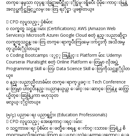
တက္ေနမွသာ လုပ္ငန္းခြင္မွာၿပိဳင္ဆိုင္ႏိုင္စြမ္းရွိၿပီး ပိုမိုေကာင္းမြန္တဲ့
အလုပ္အကိုင္အခြင့္အလမ္းေတြ ရႏိုင္မွာ ျဖစ္ပါတယ္။
 CPD လုပ္ရသည့္ ပုံစံမ်ား:
o လက္မွတ္ရ သင္တန္းမ်ား (Certifications): AWS (Amazon Web
Services)၊ Microsoft Azure၊ Google Cloud စတဲ့ နည္းပညာဆိုင္ရာ
လက္မွတ္ရသင္တန္းေတြ တက္ေရာက္ၿပီးကြၽမ္းက်င္မႈကို အသိအမွ
တ္ျပဳခံႏိုင္ပါတယ္။
o Coding Bootcamps ႏွင့္ အြန္လိုင္း Platform မ်ား: Udemy၊
Coursera၊ Pluralsight စတဲ့ Online Platform ေတြမွာ လိုအပ္တဲ့
Programming Skill ေတြ၊ Data Science Skill ေတြကိုသင္ယူႏိုင္ပါတ
ယ္။
o နည္းပညာညီလာခံမ်ား တက္ေရာက္ျခင္း: Tech Conference
ေတြမွာ ပါဝင္ၿပီးနည္းပညာနယ္ပယ္က ေခါင္းေဆာင္ေတြနဲ႔ ဆက္သြ
ယ္မိတ္ေဆြဖြဲ႕ကာ ဗဟုသုတ
ဖလွယ္ႏိုင္ပါတယ္။
(၅/၄) ပညာေရး ပညာရွင္မ်ား (Education Professionals)
 CPD လုပ္ရသည့္ အေၾကာင္းရင္းမ်ား:
o သင္ၾကားေရး ပုံစံမ်ား ေခတ္မီေစရန္: ေက်ာင္းသားေတြရဲ႕ စိ
တ္ဝင္စားမႈ၊လိုအပ္ခ်က္ေတြက ေျပာင္းလဲေနတာေၾကာင့္ ေခ