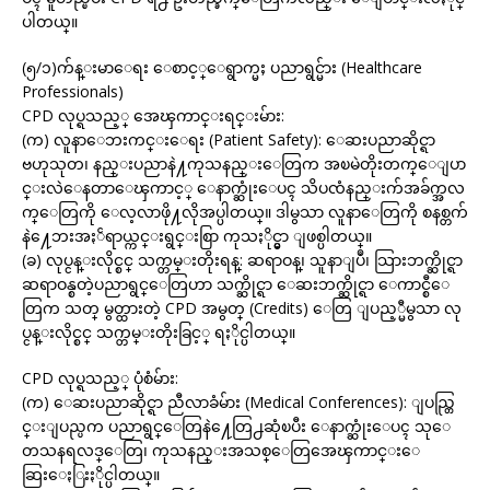
ပါတယ္။
(၅/၁)က်န္းမာေရး ေစာင့္ေရွာက္မႈ ပညာရွင္မ်ား (Healthcare
Professionals)
CPD လုပ္ရသည့္ အေၾကာင္းရင္းမ်ား:
(က) လူနာေဘးကင္းေရး (Patient Safety): ေဆးပညာဆိုင္ရာ
ဗဟုသုတ၊ နည္းပညာနဲ႔ကုသနည္းေတြက အၿမဲတိုးတက္ေျပာ
င္းလဲေနတာေၾကာင့္ ေနာက္ဆုံးေပၚ သိပၸံနည္းက်အခ်က္အလ
က္ေတြကို ေလ့လာဖို႔လိုအပ္ပါတယ္။ ဒါမွသာ လူနာေတြကို စနစ္တက်
နဲ႔ေဘးအႏၲရာယ္ကင္းရွင္းစြာ ကုသႏိုင္မွာ ျဖစ္ပါတယ္။
(ခ) လုပ္ငန္းလိုင္စင္ သက္တမ္းတိုးရန္: ဆရာဝန္၊ သူနာျပဳ၊ သြားဘက္ဆိုင္ရာ
ဆရာဝန္စတဲ့ပညာရွင္ေတြဟာ သက္ဆိုင္ရာ ေဆးဘက္ဆိုင္ရာ ေကာင္စီေ
တြက သတ္ မွတ္ထားတဲ့ CPD အမွတ္ (Credits) ေတြ ျပည့္မီမွသာ လု
ပ္ငန္းလိုင္စင္ သက္တမ္းတိုးခြင့္ ရႏိုင္ပါတယ္။
CPD လုပ္ရသည့္ ပုံစံမ်ား:
(က) ေဆးပညာဆိုင္ရာ ညီလာခံမ်ား (Medical Conferences): ျပည္တြ
င္းျပည္ပက ပညာရွင္ေတြနဲ႔ေတြ႕ဆုံၿပီး ေနာက္ဆုံးေပၚ သုေ
တသနရလဒ္ေတြ၊ ကုသနည္းအသစ္ေတြအေၾကာင္းေ
ဆြးေႏြးႏိုင္ပါတယ္။