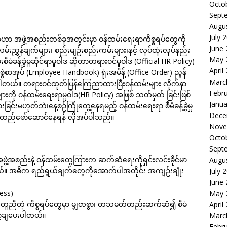
Octo
Sept
Augu
July 
တာဟာ အဖွဲ့အစည်းတစ်ခုအတွင်းမှာ ဝန်ထမ်းရေးရာကိစ္စရပ်တွေကို
June
်းညွှန်ချက်များ၊ စည်းမျဉ်းစည်းကမ်းများ၊နှင့် လုပ်ထုံးလုပ်နည်း
May 
မံခန့်ခွဲမှုဆိုင်ရာမူဝါဒ ဆိုတာတရားဝင်မူဝါဒ (Official HR Policy)
April
စာအုပ် (Employee Handbook) ရုံးအမိန့် (Office Order) ညွန်
Marc
င်ပါတယ်။ တရားဝင်ထုတ်ပြန်ကြေညာထားပြီးဝန်ထမ်းများ လိုက်နာ
Febr
းကို ဝန်ထမ်းရေးရာမူဝါဒ(HR Policy) အဖြစ် သတ်မှတ် ခြင်းဖြစ်
Janua
ြင်းမဟုတ်ဘဲ၊နေ့စဉ်ကြုံတွေ့နေရမည့် ဝန်ထမ်းရေးရာ စီမံခန့်ခွဲမှု
Dece
င်အထည်ဖော်ဆောင်နေရန် လိုအပ်ပါသည်။
Nove
Octo
Sept
ွဲ့အစည်းနဲ့ ဝန်ထမ်းတွေကြားက ဆက်ဆံရေးကိုရှင်းလင်းခိုင်မာ
Augu
ပါတယ်။ အဓိက ရည်ရွယ်ချက်တွေကိုအောက်ပါအတိုင်း အကျဉ်းချုံး
July 
June
ness)
May 
ဲ တူညီတဲ့ ကိစ္စရပ်တွေမှာ မျှတစွာ၊ တသမတ်တည်းဆက်ဆံ၍ စီမံ
April
ျှော့ချပေးပါတယ်။
Marc
Febr