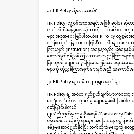
၁။ HR Policy ဆိုတာဘာလဲ?
HR Policy (လူ့စွမ်းအားအရင်းအမြစ် မူဝါဒ) ဆို
ဘယ်လို စီမံခန့်ခွဲမလဲဆိုတာကို သတ်မှတ်ထားတဲ့ လမ
များ အစုအဝေး ဖြစ်ပါတယ်။HR Policy လူ့စွမ်းအားစီ
အဖြစ် ထုတ်ပြန်ထားတာဖြစ်နိုင်သလိုဝန်ထမ်းလက်စွဲ
ကြားချက် (Instruction) အနေနဲ့လည်း ဖြစ်နေနို
ဆောင်ရွက်ရန်ညွှန်ကြားထားသော ညွှန်ကြားချက်မျာ
ပြီး ထိုမူဝါဒများက ရုပ်ပြအနေဖြင့်သာ ရေးသားထားခ
များကို ထိုညွှန်ကြားချက်များနှင့်အညီ အကော
၂။ HR Policy ရဲ့ အဓိက ရည်ရွယ်ချက်များ
HR Policy ရဲ့ အဓိက ရည်ရွယ်ချက်များကတော့ အဖ
စေပြီး လုပ်ငန်းလည်ပတ်မှု ချောမွေ့စေဖို့ ဖြစ်
ဖော်ပြနိုင်ပါတယ်-
(၂/၁)ညီညွတ်မျှတမှု ရှိစေရန် (Consistency Fair
ဝန်ထမ်းအားလုံးကို ရာထူး၊ အခြေအနေ မခွဲခြားဘ
ခန့်ခွဲမှုဆောင်ရွက်နိုင်ပြီး ဘက်လိုက်မှုတွေကို လ
(၂/၂) ရှင်းလင်းပြတ်သားမှု ရှိစေရန် (Clarity)