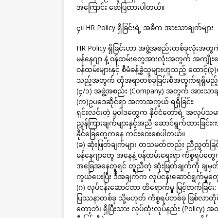
အကြောင်း ဖော်ပြထားပါတယ်။
၄။ HR Policy ရှိခြင်းရဲ့ အဓိက အားသာချက်များ
HR Policy ရှိခြင်းဟာ အဖွဲ့အစည်းတစ်ခုလုံးအတွက် 
မန်နေဂျာ နဲ့ ဝန်ထမ်းတွေအားလုံးအတွက် အကျိုးကျေ
ဝန်ထမ်းများနှင့် စီမံခန့်ခွဲသူများဟူသည့် ထောင
သည့်အတွက် ထိုအရာတစ်ခုခြင်းစီအတွက်ရရှိမည့်အာ
(၄/၁) အဖွဲ့အစည်း (Company) အတွက် အားသာခ
(က)ဥပဒေဆိုင်ရာ အကာအကွယ် ရရှိခြင်း:
ရှင်းလင်းတဲ့ မူဝါဒတွေက နိုင်ငံတော်ရဲ့ အလုပ်
ညွှန်ကြားချက်များနှင့်အညီ ဆောင်ရွက်ထားခြင်းက 
နိုင်ခြေတွေကနေ ကင်းဝေးစေပါတယ်။
(ခ) ဆုံးဖြတ်ချက်များ တသမတ်တည်း ညီညွတ်ခြင်
မန်နေဂျာတွေ အနေနဲ့ ဝန်ထမ်းရေးရာ ကိစ္စရပ်တွေကိ
အခြေအနေတူရင် တူညီတဲ့ ဆုံးဖြတ်ချက်ကို ချမှတ်
ကွယ်ပေးပြီး ဒီအချက်က လုပ်ငန်းဆောင်ရွက်မှု
(ဂ) လုပ်ငန်းဆောင်တာ ထိရောက်မှု မြင့်တက်ခြင်း:
ပြဿနာတစ်ခု သို့မဟုတ် ကိစ္စရပ်တစ်ခု ဖြစ်လာတိ
တော့ဘဲ၊ ရှိပြီးသား လုပ်ထုံးလုပ်နည်း (Policy) အတ