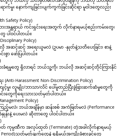
ေကို ဘယ်လို သတ်မှတ်မလဲ၊အလုပ်ချိန်ကို ဘယ်လို သတ်မှတ်
က်မှု၊ နောက်ကျခြင်း၊ပျက်ကွက်ခြင်းဆိုင်ရာ မူဝါဒတွေလည်း
th Safety Policy)
့ ဘေးအန္တရာယ် ကင်းရှင်းရေးအတွက် လိုက်နာရမယ့်စည်းကမ်းတွေ၊
ွေ ပါဝင်ပါတယ်။
Disciplinary Policy)
အဆင့်ဆင့် အရေးယူမလဲ (ဥပမာ -နှုတ်နဲ့သတိပေးခြင်း၊ စာနဲ့
င်းစွာ ဖော်ပြပါတယ်။
)
ခံရမှုတွေ ရှိလာရင် ဘယ်သူ့ကို၊ ဘယ်လို အဆင့်ဆင့်တိုင်ကြားနိုင်
ယ်ရေး (Anti-Harassment Non-Discrimination Policy)
ုင်ကျင့်မှု၊ လူမျိုး/ဘာသာ/လိင် ပေါ်မူတည်ပြီးခွဲခြားဆက်ဆံမှုတွေကို
မ်းကြောင်းတွေကိုရေးသားသတ်မှတ်ပါတယ်။
e Management Policy)
်ကြည့်မလဲ၊ ဘယ်အချိန်မှာ ဆန်းစစ် အကဲဖြတ်မလဲ (Performance
ံနှုန်းနဲ့ ပေးမလဲ ဆိုတာတွေ ပါဝင်ပါတယ်။
)
ုတ် ကုမ္ပဏီက အလုပ်ထုတ် (Terminate) တဲ့အခါလိုက်နာရမယ့်
riod)သတ်မှတ်ချက်တွေနဲ့ ရရှိမယ့်အကျိုးခံစားခွင့်တွေ