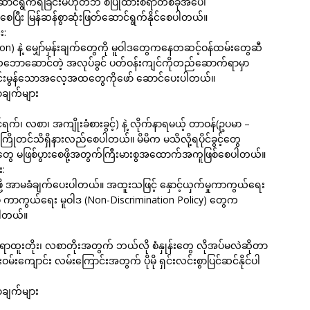
်ရွက်ရခြင်းမဟုတ်ဘဲ စံပြုထားစရာတစ်ခုအပေါ်
စေပြီး မြန်ဆန်စွာဆုံးဖြတ်ဆောင်ရွက်နိုင်စေပါတယ်။
း:
ision) နဲ့ မျှော်မှန်းချက်တွေကို မူဝါဒတွေကနေတဆင့်ဝန်ထမ်းတွေဆီ
ြုသဘောဆောင်တဲ့ အလုပ်ခွင် ပတ်ဝန်းကျင်ကိုတည်ဆောက်ရာမှာ
င်းမွန်သောအလေ့အထတွေကိုဖော် ဆောင်ပေးပါတယ်။
ချက်များ
်ရက်၊ လစာ၊ အကျိုးခံစားခွင့်) နဲ့ လိုက်နာရမယ့် တာဝန်(ဥပမာ –
း ကြိုတင်သိရှိနားလည်စေပါတယ်။ မိမိက မသိလို့ရပိုင်ခွင့်တွေ
ာမျိုးတွေ မဖြစ်ပွားစေဖို့အတွက်ကြီးမားစွအထောက်အကူဖြစ်စေပါတယ်။
း:
ို့ အာမခံချက်ပေးပါတယ်။ အထူးသဖြင့် နှောင့်ယှက်မှုကာကွယ်ရေး
ံမှု ကာကွယ်ရေး မူဝါဒ (Non-Discrimination Policy) တွေက
ပါတယ်။
 ရာထူးတိုး၊ လစာတိုးအတွက် ဘယ်လို စံနှုန်းတွေ လိုအပ်မလဲဆိုတာ
းဝမ်းကျောင်း လမ်းကြောင်းအတွက် ပိုမို ရှင်းလင်းစွာပြင်ဆင်နိုင်ပါ
ချက်များ