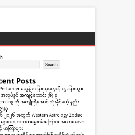
ch
Search
cent Posts
Performer တွေနဲ့ အခြားသူတွေကို ကွာခြားသွား
 အလုပ်ခွင် အကျင့်ကောင်း (၆) ခု
rolling ကို အကျိုးရှိအောင် သုံးနိုင်မယ့် နည်း
(၅)ခု
် ၂၀၂၆ အတွက် Western Astrology Zodiac
s များအရ အသက်မွေးဝမ်းကြောင်း အလားအလာ
ှင့် ယတြာများ
ဗျူးမှာ အဆိပ်အတောက်ဖြစ်စေနိုင်တဲ့ ဝန်ထမ်း