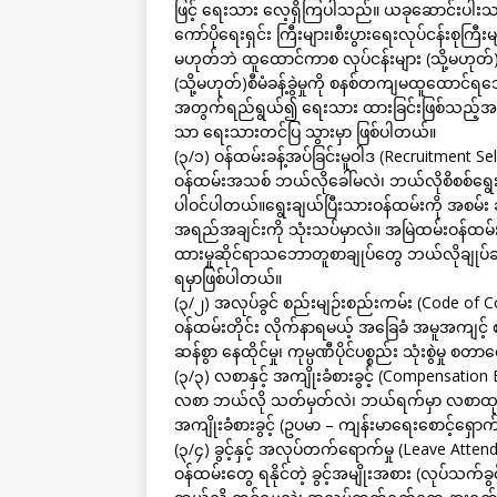
ဖြင့် ရေးသား လေ့ရှိကြပါသည်။ ယခုဆောင်းပါးသည
ကော်ပိုရေးရှင်း ကြီးများ၊စီးပွားရေးလုပ်ငန်းစုကြီ
မဟုတ်ဘဲ ထူထောင်ကာစ လုပ်ငန်းများ (သို့မဟုတ်
(သို့မဟုတ်)စီမံခန့်ခွဲမှုကို စနစ်တကျမထူထော
အတွက်ရည်ရွယ်၍ ရေးသား ထားခြင်းဖြစ်သည့်အတွ
သာ ရေးသားတင်ပြ သွားမှာ ဖြစ်ပါတယ်။
(၃/၁) ဝန်ထမ်းခန့်အပ်ခြင်းမူဝါဒ (Recruitment Se
ဝန်ထမ်းအသစ် ဘယ်လိုခေါ်မလဲ၊ ဘယ်လိုစိစစ်ရွေ
ပါဝင်ပါတယ်။ရွေးချယ်ပြီးသားဝန်ထမ်းကို အစမ
အရည်အချင်းကို သုံးသပ်မှာလဲ။ အမြဲထမ်းဝန်ထမ်းခ
ထားမှုဆိုင်ရာသဘောတူစာချုပ်တွေ ဘယ်လိုချုပ်ဆို
ရမှာဖြစ်ပါတယ်။
(၃/၂) အလုပ်ခွင် စည်းမျဉ်းစည်းကမ်း (Code of C
ဝန်ထမ်းတိုင်း လိုက်နာရမယ့် အခြေခံ အမူအကျင့် 
ဆန်စွာ နေထိုင်မှု၊ ကုမ္ပဏီပိုင်ပစ္စည်း သုံးစွဲမှု
(၃/၃) လစာနှင့် အကျိုးခံစားခွင့် (Compensation 
လစာ ဘယ်လို သတ်မှတ်လဲ၊ ဘယ်ရက်မှာ လစာထုတ်ပ
အကျိုးခံစားခွင့် (ဥပမာ – ကျန်းမာရေးစောင့်ရှော
(၃/၄) ခွင့်နှင့် အလုပ်တက်ရောက်မှု (Leave Atten
ဝန်ထမ်းတွေ ရနိုင်တဲ့ ခွင့်အမျိုးအစား (လုပ်သက်ခွင့်