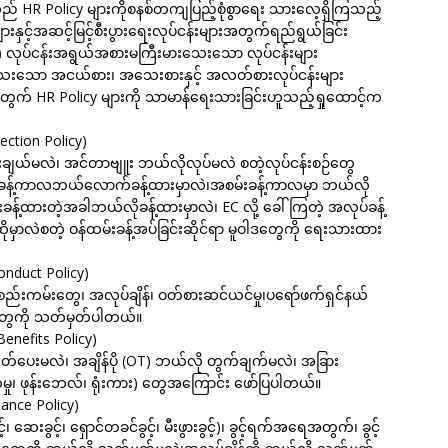
် HR Policy များကိုစနစ်တကျပြည့်စုံစွာရေး သားလေ့ရှိကြသည့်
းများနှင့်အဆင့်မြင့်စီးပွားရေးလုပ်ငန်းများအတွက်ရည်ရွယ်ခြင်း
) လုပ်ငန်းအရွယ်အစားမကြီးမားသေးသော လုပ်ငန်းများ
င်ရသေးသော အငယ်စား၊ အသေးစားနှင့် အလတ်စားလုပ်ငန်းများ
က် HR Policy များကို သာမာန်ရေးသားခြင်းဟူသည့်ရှုထောင့်က
lection Policy)
းချယ်မလဲ၊ အင်တာဗျူး ဘယ်လိုလုပ်မလဲ စတဲ့လုပ်ငန်းစဉ်တွေ
်း ခန့်ကာလဘယ်လောက်ခန့်ထားမှာလဲ၊အစမ်းခန့်ကာလမှာ ဘယ်လို
န့်ထားတဲ့အခါဘယ်လိုခန့်ထားမှာလဲ၊ EC လို့ ခေါ်ကြတဲ့ အလုပ်ခန့်
မှာလဲစတဲ့ ဝန်ထမ်းခန့်အပ်ခြင်းဆိုင်ရာ မူဝါဒတွေကို ရေးသားထား
onduct Policy)
စည်းကမ်းတွေ၊ အလုပ်ချိန်၊ ဝတ်စားဆင်ယင်မှု၊ပရော်ဖက်ရှင်နယ်
 စတာတွေကို သတ်မှတ်ပါတယ်။
Benefits Policy)
ေးမလဲ၊ အချိန်ပို (OT) ဘယ်လို တွက်ချက်မလဲ၊ အခြား
က်မှု၊ ဖုန်းဘေလ်၊ ရုံးကား) တွေအကြောင်း ဖော်ပြပါတယ်။
dance Policy)
၊ ဆေးခွင့်၊ ရှောင်တခင်ခွင့်၊ မီးဖွားခွင့်)၊ ခွင့်ရက်အရေအတွက်၊ ခွင့်