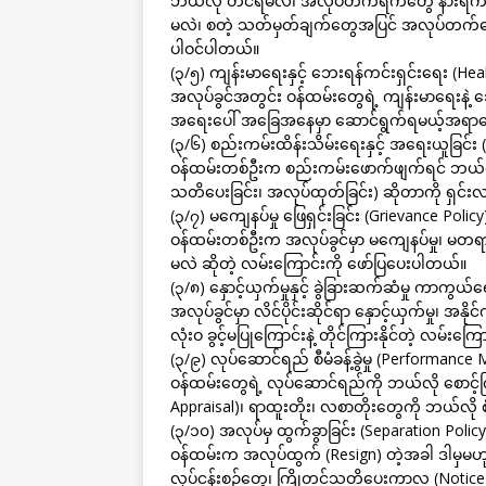
ဘယ်လို တင်ရမလဲ၊ အလုပ်တက်ရက်တွေ နားရက်တွ
မလဲ၊ စတဲ့ သတ်မှတ်ချက်တွေအပြင် အလုပ်တက်ရော
ပါဝင်ပါတယ်။
(၃/၅) ကျန်းမာရေးနှင့် ဘေးရန်ကင်းရှင်းရေး (Heal
အလုပ်ခွင်အတွင်း ဝန်ထမ်းတွေရဲ့ ကျန်းမာရေးနဲ
အရေးပေါ် အခြေအနေမှာ ဆောင်ရွက်ရမယ့်အရာတ
(၃/၆) စည်းကမ်းထိန်းသိမ်းရေးနှင့် အရေးယူခြင်း (
ဝန်ထမ်းတစ်ဦးက စည်းကမ်းဖောက်ဖျက်ရင် ဘယ်လို 
သတိပေးခြင်း၊ အလုပ်ထုတ်ခြင်း) ဆိုတာကို ရှင်းလ
(၃/၇) မကျေနပ်မှု ဖြေရှင်းခြင်း (Grievance Policy
ဝန်ထမ်းတစ်ဦးက အလုပ်ခွင်မှာ မကျေနပ်မှု၊ မတရား
မလဲ ဆိုတဲ့ လမ်းကြောင်းကို ဖော်ပြပေးပါတယ်။
(၃/၈) နှောင့်ယှက်မှုနှင့် ခွဲခြားဆက်ဆံမှု ကာကွ
အလုပ်ခွင်မှာ လိင်ပိုင်းဆိုင်ရာ နှောင့်ယှက်မှု၊ အနိ
လုံးဝ ခွင့်မပြုကြောင်းနဲ့ တိုင်ကြားနိုင်တဲ့ လ
(၃/၉) လုပ်ဆောင်ရည် စီမံခန့်ခွဲမှု (Performanc
ဝန်ထမ်းတွေရဲ့ လုပ်ဆောင်ရည်ကို ဘယ်လို စောင့
Appraisal)၊ ရာထူးတိုး၊ လစာတိုးတွေကို ဘယ်လို စ
(၃/၁၀) အလုပ်မှ ထွက်ခွာခြင်း (Separation Policy
ဝန်ထမ်းက အလုပ်ထွက် (Resign) တဲ့အခါ ဒါမှမဟ
လုပ်ငန်းစဉ်တွေ၊ ကြိုတင်သတိပေးကာလ (Notice Pe