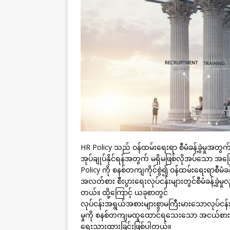
HR Policy သည် ဝန်ထမ်းရေးရာ စီမံခန့်ခွဲမှုအတွက်
အုပ်ချုပ်နိုင်ရန်အတွက် မရှိမဖြစ်လိုအပ်သော အ
Policy ကို စနစ်တကျကိုင်စွဲ၍ ဝန်ထမ်းရေးရာစီမံခ
အလတ်စား စီးပွားရေးလုပ်ငန်းများတွင်စီမံခန့်ခွဲမ
တယ်။ ထို့ကြောင့် ယခုစာတွင်
လုပ်ငန်းအရွယ်အစားများစွာမကြီးမားသောလုပ်ငန်းမျာ
မှုကို စနစ်တကျမထူထောင်ရသေးသော အငယ်စား၊
ရေးသားထားခြင်းဖြစ်ပါတယ်။