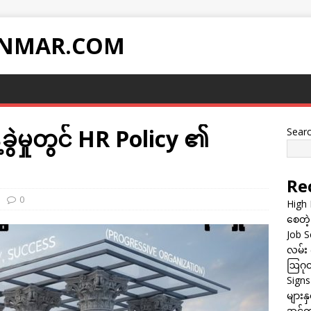
NMAR.COM
ခွဲမှုတွင် HR Policy ၏
Sear
Re
0
High 
စေတဲ့
Job Sc
လမ်း 
ဩဂုတ
Sign
များန
အင်တာ