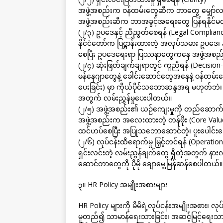
အဖွဲ့အစည်းက ဝန်ထမ်းတွေဆီက ဘာတွေ မျှော်လင့
အဖွဲ့အစည်းဆီက ဘာအခွင့်အရေးတွေ ပြန်ရနိုင်မလဲ
(၂/၃) ဥပဒေနှင့် ညီညွတ်စေရန် (Legal Complian
နိုင်ငံတော်က ပြဋ္ဌာန်းထားတဲ့ အလုပ်သမား ဥပဒေ၊ 
စေပြီး ဥပဒေရေးရာ ပြဿနာတွေကနေ အဖွဲ့အစည
(၂/၄) ဆုံးဖြတ်ချက်ချရာတွင် ကူညီရန် (Decisio
မန်နေဂျာတွေနဲ့ ခေါင်းဆောင်တွေအနေနဲ့ ဝန်ထမ်းရေ
ပေးခြင်း) မှာ ကိုယ်ပိုင်သဘောဆန္ဒအရ မဟုတ်ဘဲ၊ သတ
အတွက် လမ်းညွှန်မှုပေးပါတယ်။
(၂/၅) အဖွဲ့အစည်း၏ ယဉ်ကျေးမှုကို တည်ဆောက်ရန
အဖွဲ့အစည်းက အလေးထားတဲ့ တန်ဖိုး (Core Values
ထင်ဟပ်စေပြီး အပြုသဘောဆောင်တဲ့၊ ပူးပေါင်းဆေ
(၂/၆) လုပ်ငန်းထိရောက်မှု မြှင့်တင်ရန် (Operation
ရှင်းလင်းတဲ့ လမ်းညွှန်ချက်တွေ ရှိတဲ့အတွက် နားလည်
ဆောင်တာတွေကို ပိုမို ချောမွေ့မြန်ဆန်စေပါတယ်။
၃။ HR Policy အမျိုးအစားများ
HR Policy များကို မိမိရဲ့လုပ်ငန်းအမျိုးအစား၊ လုပ်
မူတည်၍ သာမာန်ရေးသားခြင်း၊ အဆင့်မြင့်ရေးသားခ