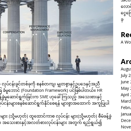
လောင်
ငွေကြေ
ခု
Re
A Wo
Ar
Augu
July 
June
 လုပ်ငန်းခွင်တစ်ခုကို စနစ်တကျ၊ မျှတစွာနှင့်ဥပဒေနှင့်အညီ
May 
ခြေ ခံမူဘောင် (Foundation Framework) ပင်ဖြစ်ပါတယ်။ HR
April
န့်ခွဲမှုဆောင်ရွက်ခြင်းက SME ဟုခေါ်ကြသည့် အသေးစားနှင့်
Marc
ှုလုပ်ငန်းများစနစ်ဆောင်ရွက်နိုင်စေရန် များစွာအထောက် အကူပြုပါ
Febr
Janua
း (သို့မဟုတ်) ထူထောင်ကာစ လုပ်ငန်း များ(သို့မဟုတ်) စီမံခန့်ခွဲ
Dece
 အသေးစားနှင့်အလတ်စားလုပ်ငန်းများ အတွက် ရည်ရွယ်၍
Nove