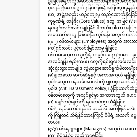
ဦးခြင်းစီရဲ့အယူအဆသဘောတရားတွေအတိုင်းဆောင
မူတည်၍ဆောင်ရွက်ရခြင်းဖြစ်၍ အငြင်းပွားမှုနည်း
(ဃ) အဖွဲ့အစည်း ယဉ်ကျေးမှု တည်ဆောက်နိုင်ခြင်
ကုမ္ပဏီရဲ့ တန်ဖိုး (Core Values) တွေ၊ အမြင် (V
ရှင်းရှင်းလင်းလင်း ချပြနိုင်ပါတယ်။ ဒါဟာ အပ
အထောက်အကူ ဖြစ်စေပြီး လုပ်ငန်းအတွက် ကော
(၄/၂) ဝန်ထမ်းများ (Employees) အတွက် အားသာ
(က)ရှင်းလင်း ပွင့်လင်းမြင်သာမှု ရှိခြင်း:
ဝန်ထမ်းတွေဟာ သူတို့ရဲ့ အခွင့်အရေး (ဥပမာ – ခွင့
အလုပ်ချိန်၊ စည်းကမ်း) တွေကိုရှင်းရှင်းလင်းလင်
ဆုံးရှုံးသွားတာမျိုး၊ လွဲမှားစွာဆောင်ရွက်မိတ
(ခ)မျှတသော ဆက်ဆံမှုနှင့် အကာအကွယ် ရရှိခြင်
မူဝါဒတွေက ဝန်ထမ်းအားလုံးကို မျှတစွာ ဆက်ဆံဖ
မူဝါဒ (Anti-Harassment Policy)၊ ခွဲခြားဆက်ဆ
ဝန်ထမ်းတွေကို အလုပ်ခွင်မှာ အကာအကွယ် ပေး
(ဂ) မျှော်လင့်ချက်ကို ရှင်းလင်းစွာ သိရှိခြင်း:
မိမိရဲ့ လုပ်ဆောင်ရည်ကို ဘယ်လို အကဲဖြတ်မလဲ၊
ကို ကြိုတင် သိရှိနိုင်တာကြောင့် မိမိရဲ့ အသက် မွေ
တယ်။
(၄/၃) မန်နေဂျာများ (Managers) အတွက် အားသာ
(က) စီမံခန့်ခွဲမှု လွယ်ကူစေခြင်း: