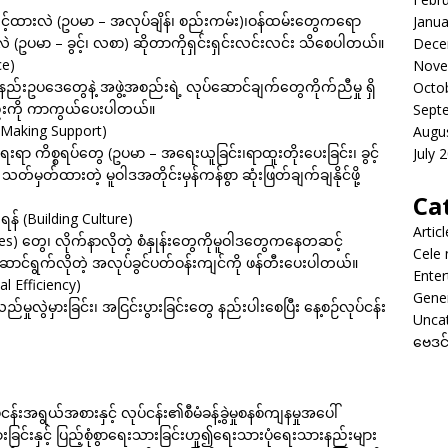
်ထားလဲ (ဥပမာ – အလုပ်ချိန်၊ စည်းကမ်း)၊ဝန်ထမ်းတွေကရော
Janua
 (ဥပမာ – ခွင့်၊ လစာ) ဆိုတာကိုရှင်းရှင်းလင်းလင်း သိစေပါတယ်။
Dece
ce)
Nove
နည်းဥပဒေတွေနဲ့ အဖွဲ့အစည်းရဲ့ လုပ်ဆောင်ချက်တွေကိုက်ညီမှု ရှိ
Octo
်းကို ကာကွယ်ပေးပါတယ်။
Sept
n-Making Support)
Augu
းရာ ကိစ္စရပ်တွေ (ဥပမာ – အရေးယူခြင်း၊ရာထူးတိုးပေးခြင်း၊ ခွင့်
July 
်မှတ်ထားတဲ့ မူဝါဒအတိုင်းမှန်ကန်စွာ ဆုံးဖြတ်ချက်ချနိုင်ဖို့
Ca
် (Building Culture)
Artic
) တွေ၊ လိုက်နာလိုတဲ့ စံနှုန်းတွေကိုမူဝါဒတွေကနေတဆင့်
Cele
ာင်ရွက်လိုတဲ့ အလုပ်ခွင်ပတ်ဝန်းကျင်ကို ဖန်တီးပေးပါတယ်။
Enter
al Efficiency)
Gene
မှုလွဲမှားခြင်း၊ အငြင်းပွားခြင်းတွေ နည်းပါးစေပြီး နေ့စဉ်လုပ်ငန်း
Unca
ဗေဒင
ငန်းအရွယ်အစားနှင့် လုပ်ငန်း၏စီမံခန့်ခွဲမှုစနစ်ကျနမှုအပေါ်
ြင်းနှင့် ပြည့်စုံစွာရေးသားခြင်းဟူ၍ရေးသားပုံရေးသားနည်းများ