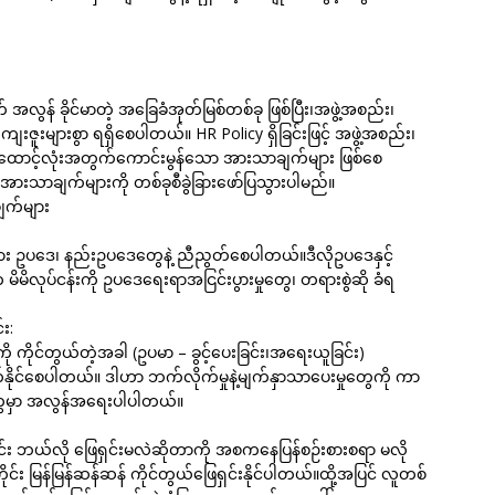
အလွန် ခိုင်မာတဲ့ အခြေခံအုတ်မြစ်တစ်ခု ဖြစ်ပြီး၊အဖွဲ့အစည်း၊
းဇူးများစွာ ရရှိစေပါတယ်။ HR Policy ရှိခြင်းဖြင့် အဖွဲ့အစည်း၊
့်(၃)ထောင့်လုံးအတွက်ကောင်းမွန်သော အားသာချက်များ ဖြစ်စေ
းသာချက်များကို တစ်ခုစီခွဲခြားဖော်ပြသွားပါမည်။
ျက်များ
သမား ဥပဒေ၊ နည်းဥပဒေတွေနဲ့ ညီညွတ်စေပါတယ်။ဒီလိုဥပဒေနှင့်
မိမိလုပ်ငန်းကို ဥပဒေရေးရာအငြင်းပွားမှုတွေ၊ တရားစွဲဆို ခံရ
း:
ု ကိုင်တွယ်တဲ့အခါ (ဥပမာ – ခွင့်ပေးခြင်း၊အရေးယူခြင်း)
နိုင်စေပါတယ်။ ဒါဟာ ဘက်လိုက်မှုနဲ့မျက်နှာသာပေးမှုတွေကို ကာ
တွေမှာ အလွန်အရေးပါပါတယ်။
ုင်း ဘယ်လို ဖြေရှင်းမလဲဆိုတာကို အစကနေပြန်စဉ်းစားစရာ မလို
ိုင်း မြန်မြန်ဆန်ဆန် ကိုင်တွယ်ဖြေရှင်းနိုင်ပါတယ်။ထို့အပြင် လူတစ်